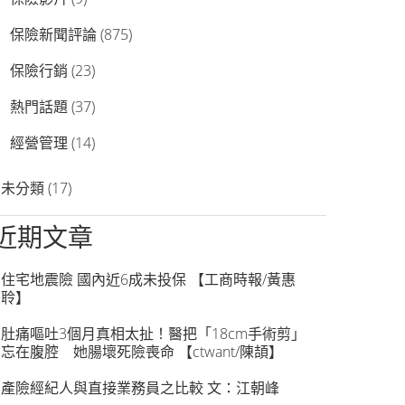
保險新聞評論
(875)
保險行銷
(23)
熱門話題
(37)
經營管理
(14)
未分類
(17)
近期文章
住宅地震險 國內近6成未投保 【工商時報/黃惠
聆】
肚痛嘔吐3個月真相太扯！醫把「18cm手術剪」
忘在腹腔 她腸壞死險喪命 【ctwant/陳頡】
產險經紀人與直接業務員之比較 文：江朝峰