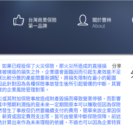
台灣商業保險
關於豐林
第一品牌
About
？【文：江朝峰】
，如果已經投保了火災保險，那火災所造成的直接損
分享
產被燒毀的損失之外，企業還會面臨因而引起生產效能不足
就比較分散的產能間重新調配，將損失限制在最小的範圍
因此針對因為各種保險事故發生後所引起營運的中斷，其實
效的企業風險管理對策。
災或其附加保險事故造成財產毀損而導致營業停頓，而影響
其中預期利潤指的是未來一定期間原本可以賺取但因為保險
然發生了事故但仍然要繼續支付的費用，簡單來說企業因保
、薪資或固定費用支出等，皆可由營業中斷保險保障。前述
助計算出來作為未來理賠的依據，不過也可以因為企業特質