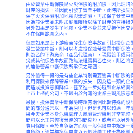
由於營業中斷保險是火災保險的附加險，因此理賠
財產的損失，並因而引發了營業中斷，此時所損失
保了火災保險附加地震與爆炸險，再加保了營業中
因為該企業並未附加颱風險所以除了財產的直接損
另外如果是發生了地震，企業本身並未受損但因交
不在保障範圍之內。
但是如果是上下游廠商發生保險事故而引起投保企
發生營業中斷，則可以考慮投保連帶營業中斷保險
則為乙的下游廠商（產品代理商），現假設甲或丙
災或其他保險事故而致無法繼續與乙往來，則乙將
的連帶營業中斷保險所承保之範圍。
另外值得一提的是有些企業特別需要營業中斷險的
利用保險來保障營業中斷的損失，因為這一類的企
而造成投資意願降低，甚至進一步妨礙到企業經營
上市上櫃的公司，不過由於台灣的企業主觀風險意
最後，投保營業中斷保險時還有兩個比較特殊的設
間的部分通常以一年為原則，但是也可以超過一年
果今天企業本身危機處理與風險管理機制非常完整
間可以比正常恢復營運的期間縮短，或者可以另外
費用保險。至於自負額方面與一般保險單中規定一
自負額，通常標準保單會以五個連續工作天為原則