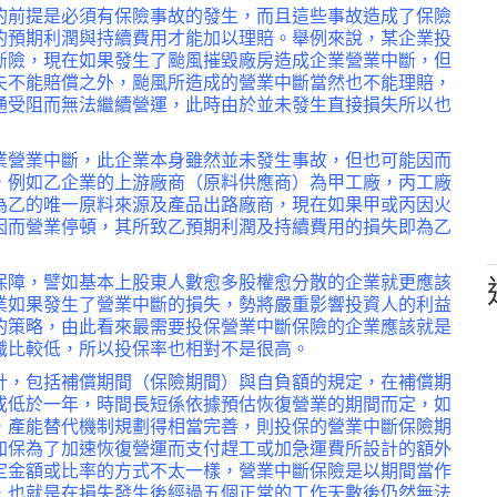
的前提是必須有保險事故的發生，而且這些事故造成了保險
的預期利潤與持續費用才能加以理賠。舉例來說，某企業投
斷險，現在如果發生了颱風摧毀廠房造成企業營業中斷，但
失不能賠償之外，颱風所造成的營業中斷當然也不能理賠，
通受阻而無法繼續營運，此時由於並未發生直接損失所以也
業營業中斷，此企業本身雖然並未發生事故，但也可能因而
，例如乙企業的上游廠商（原料供應商）為甲工廠，丙工廠
為乙的唯一原料來源及產品出路廠商，現在如果甲或丙因火
因而營業停頓，其所致乙預期利潤及持續費用的損失即為乙
保障，譬如基本上股東人數愈多股權愈分散的企業就更應該
業如果發生了營業中斷的損失，勢將嚴重影響投資人的利益
的策略，由此看來最需要投保營業中斷保險的企業應該就是
識比較低，所以投保率也相對不是很高。
計，包括補償期間（保險期間）與自負額的規定，在補償期
或低於一年，時間長短係依據預估恢復營業的期間而定，如
，產能替代機制規劃得相當完善，則投保的營業中斷保險期
加保為了加速恢復營運而支付趕工或加急運費所設計的額外
定金額或比率的方式不太一樣，營業中斷保險是以期間當作
，也就是在損失發生後經過五個正常的工作天數後仍然無法