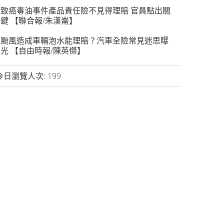
致癌毒油事件產品責任險不見得理賠 官員點出關
鍵 【聯合報/朱漢崙】
颱風造成車輛泡水能理賠？汽車全險常見迷思曝
光 【自由時報/陳英傑】
今日瀏覽人次:
199