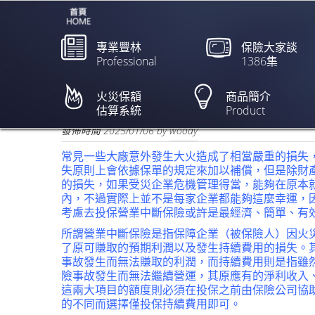
專業豐林
保險大家談
Professional
1386集
企業中斷營運 如何保險
火災保額
商品簡介
估算系統
Product
欲閱讀全文請點上列新聞標題
發佈時間
2025/01/06
by
woody
常見一些大廠意外發生大火造成了相當嚴重的損失
失原則上會依據保單的規定來加以補償，但是除財
的損失，如果受災企業危機管理得當，能夠在原本
內，不過實際上並不是每家企業都能夠這麼幸運，
考慮去投保營業中斷保險或許是最經濟、簡單、有
所謂營業中斷保險是指保障企業（被保險人）因火
了原可賺取的預期利潤以及發生持續費用的損失。
事故發生而無法賺取的利潤，而持續費用則是指雖
險事故發生而無法繼續營運，其原應有的淨利收入
這兩大項目的額度則必須在投保之前由保險公司協
的不同而選擇僅投保持續費用即可。