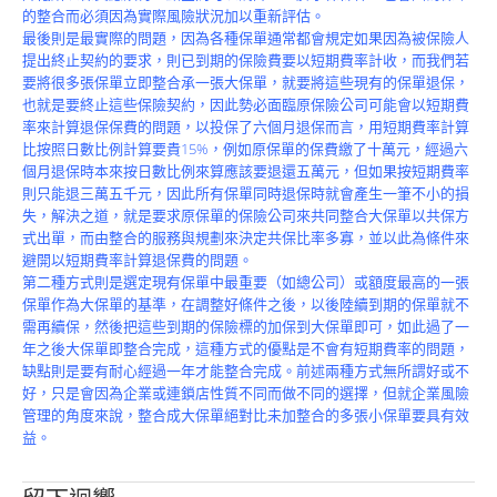
的整合而必須因為實際風險狀況加以重新評估。
最後則是最實際的問題，因為各種保單通常都會規定如果因為被保險人
提出終止契約的要求，則已到期的保險費要以短期費率計收，而我們若
要將很多張保單立即整合承一張大保單，就要將這些現有的保單退保，
也就是要終止這些保險契約，因此勢必面臨原保險公司可能會以短期費
率來計算退保保費的問題，以投保了六個月退保而言，用短期費率計算
比按照日數比例計算要貴15%，例如原保單的保費繳了十萬元，經過六
個月退保時本來按日數比例來算應該要退還五萬元，但如果按短期費率
則只能退三萬五千元，因此所有保單同時退保時就會產生一筆不小的損
失，解決之道，就是要求原保單的保險公司來共同整合大保單以共保方
式出單，而由整合的服務與規劃來決定共保比率多寡，並以此為條件來
避開以短期費率計算退保費的問題。
第二種方式則是選定現有保單中最重要（如總公司）或額度最高的一張
保單作為大保單的基準，在調整好條件之後，以後陸續到期的保單就不
需再續保，然後把這些到期的保險標的加保到大保單即可，如此過了一
年之後大保單即整合完成，這種方式的優點是不會有短期費率的問題，
缺點則是要有耐心經過一年才能整合完成。前述兩種方式無所謂好或不
好，只是會因為企業或連鎖店性質不同而做不同的選擇，但就企業風險
管理的角度來說，整合成大保單絕對比未加整合的多張小保單要具有效
益。