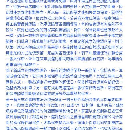
上述這種情形在連鎖店企業最為明顯，因為不論是自營或加盟的連鎖
Product
店，從第一家店開始，由於地理位置的選擇，必定相隔一定的距離，因
此財產之間也相對獨立，所以每一家店開業之後如果要買保險，就很容
易變成各自投保，因此包括火災保險、公共意外責任保險、現金保險、
員工誠實保證保險、汽車保險等各相關保險，有的店會保有的店則不會
投保，就算已經投保的店家其保險額度、條件、保障範圍也應該都不太
一樣，如此一來對於整個連鎖集團的擴展與經營就會增添一些不確定的
變數，因此為了降低這些經營的風險，如果是新成立的連鎖企業，則可
以第一家店的保險規劃作為基礎，往後陸續成立的自營或加盟店則可以
用批加的方式加保到第一家店的各張保單中，到了年度續保時在整合成
一張大保單，並且在次年度運用相同的模式繼續加保新的店，每年續保
則重新檢視與整合。
除了新成立的連鎖集團外，既有的連鎖企業與一般企業，包括火險、車
險或責任險等，若已有多張保單則應該整合成大保單，其做法原則上有
兩種方式，一種為選定好大保單的起保日，然後將現有保單全部退保一
起整合為大保單；另一種方式則為選定某一張保單作為基準，然後在其
他保單陸續到期後加保進來該張設為基準點的保單。
第一種方式的實際做法必須先選定一個日期作為統合後的大保單起屹期
間，一般而言會選定會計年度如1月1日或7月1日起保，但也有為了跳開
承辦單位業務最繁忙的時間而選擇其他日期，甚至以企業創辦日或任何
較具意義的日子都是可行，選好起保日之後接著即與現有保險公司洽商
新的承保條件與保費，因為保單整合以後，理論上保險公司的出單成本
降低所以保費應該有一點空間可以調降，至於承保條件，也會因為保單