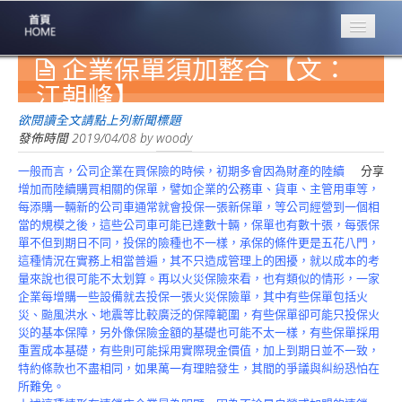
企業保單須加整合【文：
專業豐林
Professional
江朝峰】
保險大家談
欲閱讀全文請點上列新聞標題
1386集
發佈時間
2019/04/08
by
woody
一般而言，公司企業在買保險的時候，初期多會因為財產的陸續
分享
台灣商業保險
增加而陸續購買相關的保單，譬如企業的公務車、貨車、主管用車等，
第一品牌
每添購一輛新的公司車通常就會投保一張新保單，等公司經營到一個相
當的規模之後，這些公司車可能已達數十輛，保單也有數十張，每張保
關於豐林
單不但到期日不同，投保的險種也不一樣，承保的條件更是五花八門，
About
這種情況在實務上相當普遍，其不只造成管理上的困擾，就以成本的考
量來說也很可能不太划算。再以火災保險來看，也有類似的情形，一家
服務項目
企業每增購一些設備就去投保一張火災保險單，其中有些保單包括火
Service
災、颱風洪水、地震等比較廣泛的保障範圍，有些保單卻可能只投保火
災的基本保障，另外像保險金額的基礎也可能不太一樣，有些保單採用
火災保額
重置成本基礎，有些則可能採用實際現金價值，加上到期日並不一致，
估算系統
特約條款也不盡相同，如果萬一有理賠發生，其間的爭議與糾紛恐怕在
所難免。
商品簡介