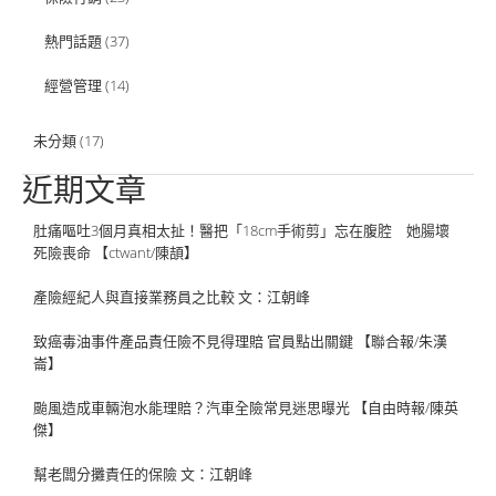
熱門話題
(37)
經營管理
(14)
未分類
(17)
近期文章
肚痛嘔吐3個月真相太扯！醫把「18cm手術剪」忘在腹腔 她腸壞
死險喪命 【ctwant/陳頡】
產險經紀人與直接業務員之比較 文：江朝峰
致癌毒油事件產品責任險不見得理賠 官員點出關鍵 【聯合報/朱漢
崙】
颱風造成車輛泡水能理賠？汽車全險常見迷思曝光 【自由時報/陳英
傑】
幫老闆分攤責任的保險 文：江朝峰