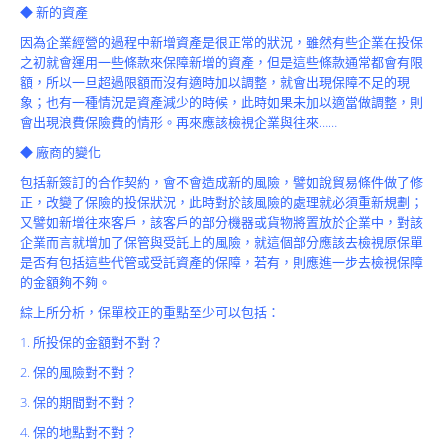
Product
◆ 新的資產
因為企業經營的過程中新增資產是很正常的狀況，雖然有些企業在投保
之初就會運用一些條款來保障新增的資產，但是這些條款通常都會有限
額，所以一旦超過限額而沒有適時加以調整，就會出現保障不足的現
象；也有一種情況是資產減少的時候，此時如果未加以適當做調整，則
會出現浪費保險費的情形。再來應該檢視企業與往來……
◆ 廠商的變化
包括新簽訂的合作契約，會不會造成新的風險，譬如說貿易條件做了修
正，改變了保險的投保狀況，此時對於該風險的處理就必須重新規劃；
又譬如新增往來客戶，該客戶的部分機器或貨物將置放於企業中，對該
企業而言就增加了保管與受託上的風險，就這個部分應該去檢視原保單
是否有包括這些代管或受託資產的保障，若有，則應進一步去檢視保障
的金額夠不夠。
綜上所分析，保單校正的重點至少可以包括：
1. 所投保的金額對不對？
2. 保的風險對不對？
3. 保的期間對不對？
4. 保的地點對不對？