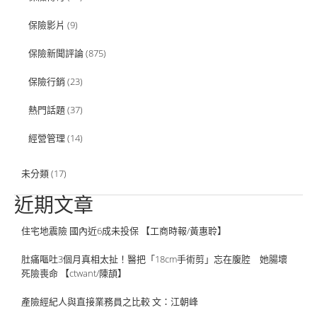
保險影片
(9)
保險新聞評論
(875)
保險行銷
(23)
熱門話題
(37)
經營管理
(14)
未分類
(17)
近期文章
住宅地震險 國內近6成未投保 【工商時報/黃惠聆】
肚痛嘔吐3個月真相太扯！醫把「18cm手術剪」忘在腹腔 她腸壞
死險喪命 【ctwant/陳頡】
產險經紀人與直接業務員之比較 文：江朝峰