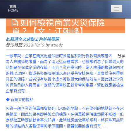
如何檢視商業火災保險
專業豐林
Professional
單？【文：江朝峰】
保險大家談
欲閱讀全文請點上列新聞標題
1386集
發佈時間
2020/10/19
by
woody
一般來說，企業在購買財產保險時多是基於銀行貸款需要或者因
分享
台灣商業保險
為人際關係的考量，而為了滿足這兩種需求，也就常疏忽了保險最大的
第一品牌
功能是在保障企業的存續。而且企業在投保時，常因險種的複雜與內容
的難以理解，造成甚多保險承辦以為已妥善安排保險，其實並沒有得到
關於豐林
真正的保障，或者沒有以最小成本獲致最大的保險效益。因此對於企業
About
的保險承辦人員而言，定期的保單校正就非常的重要，譬如說應該檢查
企業有沒有……
服務項目
Service
◆ 新設立的據點
因為一般企業的保單都會條列出承保的地點，不在條列的地點就不在承
火災保額
保範圍，因此如果有即將設立的據點，在保單投保時雖然還不知道，但
估算系統
定期校正時應該就會事先知道，此時就應該做事前規劃，將這些可能新
增的據點納入各種保單的承保範圍。接著就要檢查有沒有……
商品簡介