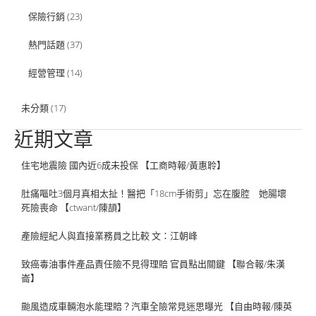
保險行銷
(23)
熱門話題
(37)
經營管理
(14)
未分類
(17)
近期文章
住宅地震險 國內近6成未投保 【工商時報/黃惠聆】
肚痛嘔吐3個月真相太扯！醫把「18cm手術剪」忘在腹腔 她腸壞
死險喪命 【ctwant/陳頡】
產險經紀人與直接業務員之比較 文：江朝峰
致癌毒油事件產品責任險不見得理賠 官員點出關鍵 【聯合報/朱漢
崙】
颱風造成車輛泡水能理賠？汽車全險常見迷思曝光 【自由時報/陳英