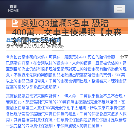
奧迪Q3撞爛5名車 恐賠
專業豐林
Professional
400萬…女車主傻爆眼【東森
新聞/李羿璇】
保險大家談
欲閱讀全文請點上列新聞標題
1386集
發佈時間
2021/03/03
by
woody
會有如此高金額的求償，可見在一般民眾心中，死亡的賠償金額
分享
台灣商業保險
已逐漸在升高。在台灣以往的觀念中，人命的價值一直是被低估的，甚
第一品牌
至到目前為止仍然有很多理賠案顯示對死亡的賠償金額有賠償過低的現
象，不過近來法院的判例卻也開始陸續出現高額賠償金的案例，500萬
關於豐林
以上的金額已經很常見，千萬的金額也偶爾出現，整體看來，理賠金額
About
提高的趨勢似乎會愈來愈明顯。
服務項目
其實依據家庭需求來簡單計算，一條人命一千萬似乎也並不是不合理，
Service
若真如此，那麼強制汽車險的200萬保險金額顯然完全不足以賠償，甚
至加上任意第三人責任300萬元似乎也不太足夠，所以未來汽車責任將
火災保額
會出現所謂投保超額汽車責任保險的概念，千萬的保額會愈來愈多人採
估算系統
用，其實包括強制責任保險、任意責任保險與超額責任保險才足以構成
一張完整的汽車責任保護網，來保障駕駛人的責任風險。
商品簡介