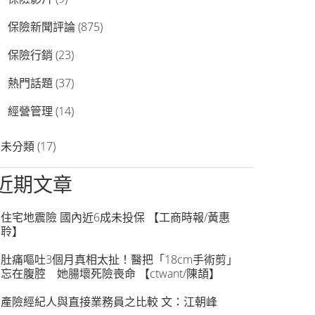
保險新聞評論
(875)
保險行銷
(23)
熱門話題
(37)
經營管理
(14)
未分類
(17)
近期文章
住宅地震險 國內近6成未投保 【工商時報/黃惠
聆】
肚痛嘔吐3個月真相太扯！醫把「18cm手術剪」
忘在腹腔 她腸壞死險喪命 【ctwant/陳頡】
產險經紀人與直接業務員之比較 文：江朝峰