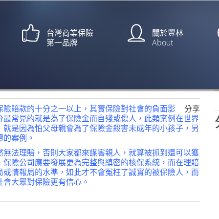
台灣商業保險
關於豐林
第一品牌
About
詐保6000萬【CTWant/陳柔
保險賠款的十分之一以上，其實保險對社會的負面影
分享
分最常見的就是為了保險金而自殘或傷人，此類案例在世界
，就是因為怕父母親會為了保險金殺害未成年的小孩子，另
體的案例。
然無法理賠，否則大家都來謀害親人，就算被抓到還可以獲
，保險公司應要發展更為完整與縝密的核保系統，而在理賠
局或情報局的水準，如此才不會冤枉了誠實的被保險人，而
社會大眾對保險更有信心。