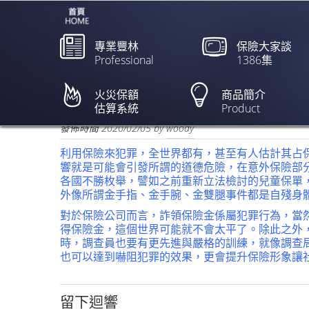
專業豐林
保險大家談
Professional
1386集
一家8口都裝精神病 10年
瑜】
火災保額
商品簡介
估算系統
Product
欲閱讀全文請點上列新聞標題
發佈時間
2020/02/05
by
woody
利用保險來犯罪，全世界都有，甚至有人估計其占
響就是可能會引發所謂的道德危險，在意外保險部
各國不勝枚舉，譬如之前重新立法檢討的兒童保單
外像所謂金手指、金手腕、金雙腿事件都是自殘身
對於保險公司而言，詐領保險金係屬犯罪行為，當
得保險金，這個世界可能就不會太平了。除此之外
時，調查員也要有更先進與嚴格的訓練，就像調查
也可以達到嚇阻犯罪的效果，更會提升保險形象讓
留下迴響