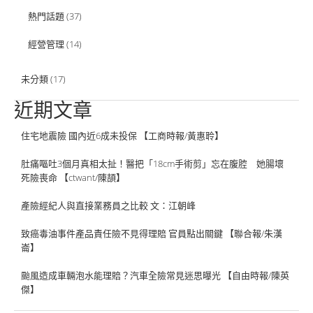
熱門話題
(37)
經營管理
(14)
未分類
(17)
近期文章
住宅地震險 國內近6成未投保 【工商時報/黃惠聆】
肚痛嘔吐3個月真相太扯！醫把「18cm手術剪」忘在腹腔 她腸壞
死險喪命 【ctwant/陳頡】
產險經紀人與直接業務員之比較 文：江朝峰
致癌毒油事件產品責任險不見得理賠 官員點出關鍵 【聯合報/朱漢
崙】
颱風造成車輛泡水能理賠？汽車全險常見迷思曝光 【自由時報/陳英
傑】