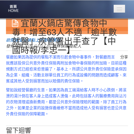
宜蘭火鍋店驚傳食物中
專業豐林
Professional
毒！增至63人不適「逾半數
就醫」疾管署出手查了【中
保險大家談
欲閱讀全文請點上列新聞標題
1386集
發佈時間
2025/04/02
by
豐林保險經紀人
國時報/李忠一】
餐廳如果因為提供的餐點不潔而引起食物中毒事件，對餐廳而言
分享
台灣商業保險
就應該投保公共意外責任保險再附加食物中毒保險的附加險，目前這種
第一品牌
規劃方式已經愈來愈普遍了，基本上，所謂公共意外責任保險是承保因
為企業、組織、活動主辦單位員工的行為或設備的問題而造成顧客、來
關於豐林
賓或其他人受到損害而加以賠償的責任保險。
About
譬如說經營餐廳的生意，如果因為員工端湯給客人時不小心跌倒，將滾
服務項目
燙的湯汁倒在客人身上造成客人燙傷，此時包括客人的醫療費用與沾污
Service
的衣物清理或換新費用，都是公共意外保險理賠的範圍，除了員工行為
之外，如果是企業的設施保養維修不當而造成他人受有損害也是公共意
火災保額
外責任保險的保障範圍。
估算系統
商品簡介
留下迴響