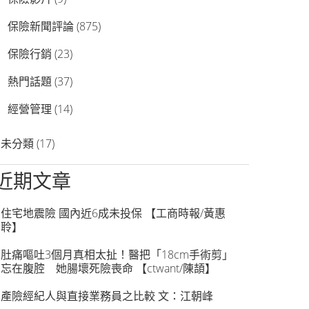
保險新聞評論
(875)
保險行銷
(23)
熱門話題
(37)
經營管理
(14)
未分類
(17)
近期文章
住宅地震險 國內近6成未投保 【工商時報/黃惠
聆】
肚痛嘔吐3個月真相太扯！醫把「18cm手術剪」
忘在腹腔 她腸壞死險喪命 【ctwant/陳頡】
產險經紀人與直接業務員之比較 文：江朝峰