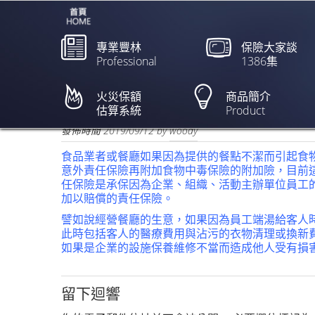
專業豐林
保險大家談
Professional
1386集
新北市爆3校207人疑
由時報/賴筱桐】
火災保額
商品簡介
估算系統
Product
欲閱讀全文請點上列新聞標題
發佈時間
2019/09/12
by
woody
食品業者或餐廳如果因為提供的餐點不潔而引起食
意外責任保險再附加食物中毒保險的附加險，目前
任保險是承保因為企業、組織、活動主辦單位員工
加以賠償的責任保險。
譬如說經營餐廳的生意，如果因為員工端湯給客人
此時包括客人的醫療費用與沾污的衣物清理或換新
如果是企業的設施保養維修不當而造成他人受有損
留下迴響