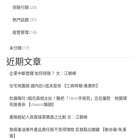
保險行銷
(23)
熱門話題
(37)
經營管理
(14)
未分類
(17)
近期文章
企業中斷營運 如何保險？ 文：江朝峰
住宅地震險 國內近6成未投保 【工商時報/黃惠聆】
肚痛嘔吐3個月真相太扯！醫把「18cm手術剪」忘在腹腔 她腸壞
死險喪命 【ctwant/陳頡】
產險經紀人與直接業務員之比較 文：江朝峰
致癌毒油事件產品責任險不見得理賠 官員點出關鍵 【聯合報/朱漢
崙】