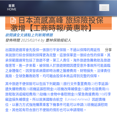
日本流感高峰 旅綜險投保
專業豐林
Professional
激增【工商時報/黃惠聆】
保險大家談
欲閱讀全文請點上列新聞標題
1386集
發佈時間
2025/02/14
by
豐林保險經紀人
出國旅遊通常會先投保一張旅行平安保險，不過以保障的周延性
分享
台灣商業保險
來說旅行綜合保險則保障更為完整，這張保單是一張綜合性的保單，其
第一品牌
承保範圍通常包括了旅遊不便、第三人責任、海外旅遊急難救助及旅遊
傷害等，進一步來看，被保險人於旅遊期間因遭受意外事故所可能面臨
關於豐林
之身體傷亡、因突發疾病需即時治療之醫療費用、財物損失、法律責任
About
風險、全球急難救助等，均可藉由投保本商品得到完整的保障。
服務項目
其中旅遊不便保險可以包括下列範圍(1)旅行文件重置費用(2)行李延誤/
Service
遺失購物費用(3)班機延誤慰問金(4)班機改降補償金(5)額外住宿費用(6)
旅程取消或縮短費用(7)劫機(8)食物中毒慰問金(9)緊急救援費用(10)行李
火災保額
竊盜損失補償金。所以就美國聯合航空（United Airlines）因超賣機
估算系統
位，以暴力方式強拖購票乘客下機事件可能可以申請(3)班機延誤慰問
金，其他若有符合旅行不便險的情形也可以申請理賠。
商品簡介