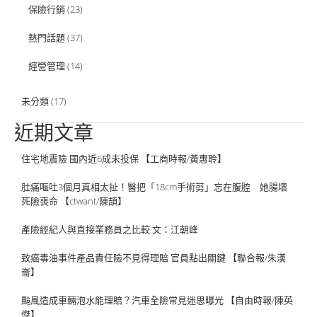
保險行銷
(23)
熱門話題
(37)
經營管理
(14)
未分類
(17)
近期文章
住宅地震險 國內近6成未投保 【工商時報/黃惠聆】
肚痛嘔吐3個月真相太扯！醫把「18cm手術剪」忘在腹腔 她腸壞
死險喪命 【ctwant/陳頡】
產險經紀人與直接業務員之比較 文：江朝峰
致癌毒油事件產品責任險不見得理賠 官員點出關鍵 【聯合報/朱漢
崙】
颱風造成車輛泡水能理賠？汽車全險常見迷思曝光 【自由時報/陳英
傑】