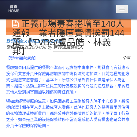
正義市場毒春捲增至140人
專業豐林
Professional
通報 業者隱匿實情挨罰144
萬 【TVBS/盧品皓、林義
保險大家談
欲閱讀全文請點上列新聞標題
1386集
發佈時間
2026/04/08
by
豐林保險經紀人
邦】
【豐林保險評論】
分享
台灣商業保險
第一品牌
餐廳如果因為提供的餐點不潔而引起食物中毒事件，對餐廳而言就應該
投保公共意外責任保險再附加食物中毒保險的附加險，目前這種規劃方
關於豐林
式已經愈來愈普遍了，基本上，所謂公共意外責任保險是承保因為企
About
業、組織、活動主辦單位員工的行為或設備的問題而造成顧客、來賓或
其他人受到損害而加以賠償的責任保險。
服務項目
譬如說經營餐廳的生意，如果因為員工端湯給客人時不小心跌倒，將滾
Service
燙的湯汁倒在客人身上造成客人燙傷，此時包括客人的醫療費用與沾污
的衣物清理或換新費用，都是公共意外保險理賠的範圍，除了員工行為
火災保額
之外，如果是企業的設施保養維修不當而造成他人受有損害也是公共意
估算系統
外責任保險的保障範圍。
商品簡介