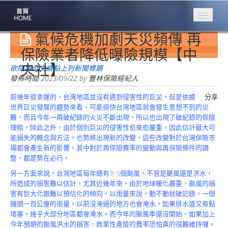
氣候危機加劇天災頻傳 再
專業豐林
Professional
保險業者降低曝險規模【中
央社】
保險大家談
欲閱讀全文請點上列新聞標題
1386集
發佈時間
2023/09/22
by
豐林保險經紀人
前幾年很幸運的，台灣地區並沒有遇到侵害性的巨災，但是依據
分享
台灣商業保險
世界巨災發展的趨勢來看，可能很快台灣地區就會發生意想不到的災
第一品牌
難，而且今年一再破紀錄的火災不斷出現，所以也出現了破紀錄的保險
理賠，除此之外，由於個別巨災的侵害性愈來愈嚴重，因此估計最大可
關於豐林
能損失的概念與方法，也勢將出現新的改變，這些改變對於台灣保險市
About
場都會產生新的影響，其中對於再保險費率的變動與再保險條件的調
整，都是勢在必行。
服務項目
Service
另一方面來說，台灣地區每年總有3~5個颱風，不管是颶風還是洪水，
所造成的損害難以估計，尤其近幾年來，由於地球暖化嚴重，颱風的損
火災保額
害有巨大化跟難以預估化的傾向，以雨量來說，動不動就破記錄，一個
估算系統
鐘頭一百公厘的雨量，以前沒淹過的地方也會淹水，如果排水道又有點
堵塞，幾乎大部分地區都會淹水。而今年的颱風季還沒開始，如果加上
商品簡介
今年預期的颱風洪水的損害，商業性產險的費率恐怕真的很難維持囉。