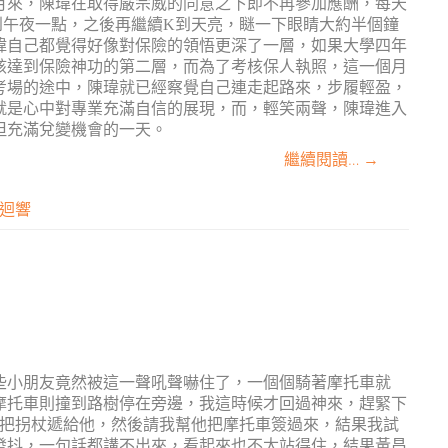
月來，陳瑋在取得嚴宗威的同意之下即不再參加應酬，每天
到午夜一點，之後再繼續
K
到天亮，瞇一下眼睛大約半個鐘
瑋自己都覺得好像對保險的領悟更深了一層，如果大學四年
該達到保險神功的第二層，而為了考核保人執照，這一個月
考場的途中，陳瑋就已經察覺自己連走起路來，步履輕盈，
就是心中對專業充滿自信的展現，而，輕笑兩聲，陳瑋進入
但充滿兌變機會的一天。
繼續閱讀…
→
迴響
些小朋友竟然被這一聲吼聲嚇住了，一個個騎著摩托車就
摩托車則撞到路樹停在旁邊，我這時候才回過神來，趕緊下
生把拐杖遞給他，然後請我幫他把摩托車簽過來，結果我試
發抖，一句話都講不出來，看起來也不太站得住，結果黃昌