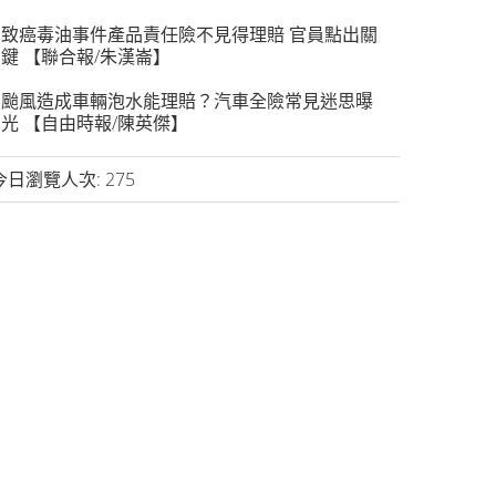
致癌毒油事件產品責任險不見得理賠 官員點出關
鍵 【聯合報/朱漢崙】
颱風造成車輛泡水能理賠？汽車全險常見迷思曝
光 【自由時報/陳英傑】
今日瀏覽人次:
275