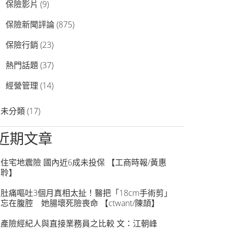
保險影片
(9)
保險新聞評論
(875)
保險行銷
(23)
熱門話題
(37)
經營管理
(14)
未分類
(17)
近期文章
住宅地震險 國內近6成未投保 【工商時報/黃惠
聆】
肚痛嘔吐3個月真相太扯！醫把「18cm手術剪」
忘在腹腔 她腸壞死險喪命 【ctwant/陳頡】
產險經紀人與直接業務員之比較 文：江朝峰