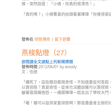
倩，突然說道：「小倩，你真的很漂亮！」
「真的嗎？」小倩驚喜的抬頭看著陳瑋「你覺得是
發佈在
保險傳奇
|
留下迴響
燕梭點燈（27）
欲閱讀全文請點上列新聞標題
發佈時間
2012/06/01
by
woody
文：伍迪
「爛死了，這些題目都很奇怪，不知道要從何答起
以買保險？真是奇怪，從來也沒聽說豬可以買保險
皺著眉頭邊抱怨，一邊跟陳瑋一起走出了學校大門
「喔！豬可以投保家畜保險啊！那是農委會主辦的