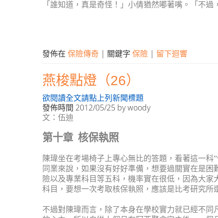
「誰知道，真是奇怪！」小倩猶然嘟著嘴。「不過
發佈在
保險傳奇
|
關鍵字
保險
|
留下迴響
燕梭點燈（26）
欲閱讀全文請點上列新聞標題
發佈時間
2012/05/25
by
woody
文：伍迪
第十章
核保執照
陳瑋坐在考場椅子上專心無比的答題，看著這一科
”
同業來說，如果沒有好好準備，想要過關實在是困
險以及專業科目等五科，機率實在很低，因為大家
科目，要想一次考取核保執照，應該是比考研究所
不過對陳瑋而言，除了本身在學校實力就已經不同