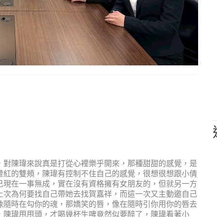
，對陳瑋來說真是打從心裡樂乎開來，那種甜甜的感覺，是
暈紅的雙頰，陳瑋有控制不住自己的感覺，很想很想跟小倩
己現在一事無成，實在沒有資格擁有女朋友的，但就另一方
上次為何要找自己帶她去找賀嘉祥，而這一次又主動邀自己
像隨時在勾你的魂，那嬌笑的唇，像在隨時引你用你的唇去
，陳瑋甩甩頭，才喝幾杯生啤竟然似要醉了，陳瑋看著小