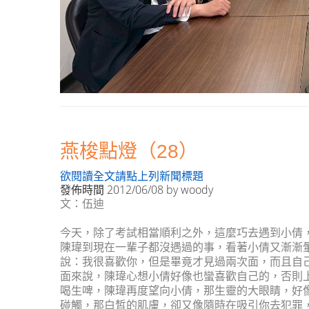
燕梭點燈（28）
欲閱讀全文請點上列新聞標題
發佈時間
2012/06/08
by
woody
文：伍迪
今天，除了考試相當順利之外，這麼巧去遇到小倩
陳瑋到現在一輩子都沒遇過的事，看著小倩又漸漸
說：我很喜歡你，但是畢竟才見過兩次面，而且自
面來說，陳瑋心想小倩好像也蠻喜歡自己的，否則
喝生啤，陳瑋再度望向小倩，那生靈的大眼睛，好
碰觸，那白皙的肌膚，卻又像隨時在吸引你去犯罪