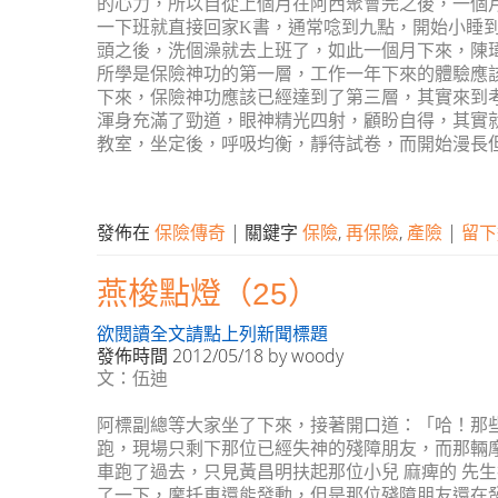
的心力，所以自從上個月在阿西聚會完之後，一個
一下班就直接回家
K
書，通常唸到九點，開始小睡
頭之後，洗個澡就去上班了，如此一個月下來，陳
所學是保險神功的第一層，工作一年下來的體驗應
下來，保險神功應該已經達到了第三層，其實來到
渾身充滿了勁道，眼神精光四射，顧盼自得，其實
教室，坐定後，呼吸均衡，靜待試卷，而開始漫長
發佈在
保險傳奇
|
關鍵字
保險
,
再保險
,
產險
|
留下
燕梭點燈（25）
欲閱讀全文請點上列新聞標題
發佈時間
2012/05/18
by
woody
文：伍迪
阿標副總等大家坐了下來，接著開口道：「哈！那
跑，現場只剩下那位已經失神的殘障朋友，而那輛
車跑了過去，只見黃昌明扶起那位小兒 麻痺的 先
了一下，摩托車還能發動，但是那位殘障朋友還在