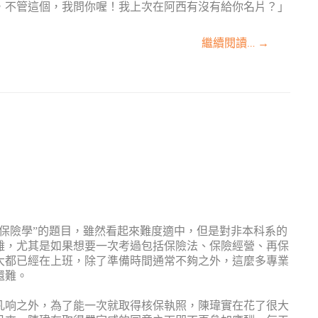
，不管這個，我問你喔！我上次在阿西有沒有給你名片？」
繼續閱讀…
→
保險學
”
的題目，雖然看起來難度適中，但是對非本科系的
難，尤其是如果想要一次考過包括保險法、保險經營、再保
大都已經在上班，除了準備時間通常不夠之外，這麼多專業
還難。
凡响之外，為了能一次就取得核保執照，陳瑋實在花了很大