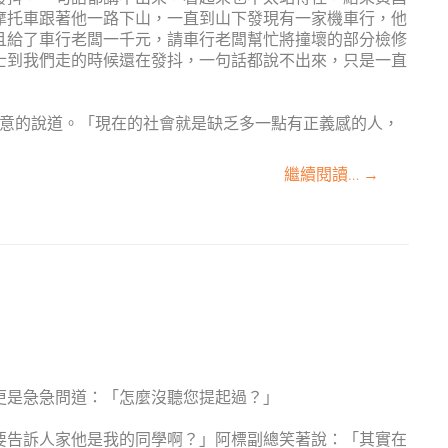
摩托車跟著他一路下山，一直到山下發現有一家機車行，他
且給了車行老闆一千元，請車行老闆幫忙將撞壞的部分檢修
士到我們走的時候還在發抖，一句話都說不出來，只是一直
敬意的說道。「現在的社會就是缺乏多一點有正義感的人，
繼續閱讀…
→
更是急急問道：「怎麼沒聽您提起過？」
要告訴人家他是我的同學啊？」阿標副總笑著說：「其實在