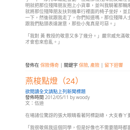
明就把那位殘障朋友抱上小貨車，並叫我騎著那輛
就將那位殘障朋友扶到機車行裡面的椅子坐好，並
一下，然後就跟我走了，你們知道嗎，那位殘障人
跟我們點頭表達謝意，那些小鬼真是可惡。」
「我對 黃 教授的敬意又多了幾分。」嚴宗威充滿
才會愈來愈亂。」
發佈在
保險傳奇
|
關鍵字
保險
,
產險
|
留下迴響
燕梭點燈（24）
欲閱讀全文請點上列新聞標題
發佈時間
2012/05/11
by
woody
文：伍迪
在場諸位驚訝的張大眼睛看著阿標副總，大支春ㄚ
「我很敬佩我這個同學，但是好像也不需要隨時都