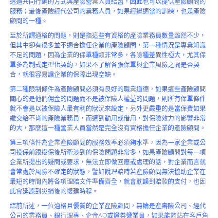
透過共同行銷的方式與產險營業人員結盟，因此也可以提供產險顧問的
Product
服務；最後產險經代公司的業務人員，如果經過適當的訓練，也是產險
顧問的一種。
至於所謂適格的問題，則是指這些有資格的產險業務員數量雖然不少，
但其中卻有很多並不適合擔任企業的產險顧問，第一種情況是專業知識
不足的問題，因為企業的保單種類非常多，各險種差異性極大，尤其保
單多為制式定型化契約，如果不了解各張保單與企業風險之間是否契
合，就很容易讓企業的保障出現空缺。
第二種限制條件為產險顧問必須有良好的職業道德，如果這些產險顧問
關心的是他們佣金的問題而不是被保險人權益的問題，則所有保單條件
就不會是以被保險人最有利的狀況來設定，另外更嚴重的是當保費如果
繳交給不肖的產險業務員，而遭到動用或借用，對保險效力的影響非常
的大，那麼這一種營業人員當然是完全沒有資格擔任企業的產險顧問。
第三項條件為企業產險顧問的服務效率必須夠水準，因為一家企業或公
司投保前跟投保後所牽涉到的保險問題非常多，如果產險顧問對每一項
企業所提出的疑問或要求，無法立即做回應或處理的話，對企業而言就
會常處於風險不確定的狀態，譬如說理賠時若產險顧問無法協助企業在
最短的時間內將各項理賠文件準備齊全，就會耽誤到賠款的支付，也因
此會延誤到災損後的復建時程。
綜前所述，一位適格且優質的企業產險顧問，無論是產壽險公司、經代
公司的業務員、銀行理專、企金AO或證券營業員，如果能夠站在客戶角