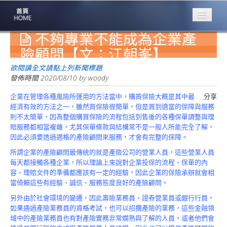
不夠專業不能成為企業產
專業豐林
Professional
險顧問【文：江朝峯】
保險大家談
欲閱讀全文請點上列新聞標題
1386集
發佈時間
2020/08/10
by
woody
企業在管理各種風險所運用的方法當中，購買保險大概是其中最
分享
台灣商業保險
經濟有效的方法之一，雖然買保險很簡單，但是買到適當的保障與服務
第一品牌
則不太簡單，因為整個購買保險的流程包括到售後的各種保單調整與理
賠服務都相當複雜，尤其保單條款與結構常不是一般人所能完全了解，
關於豐林
因此必須要透過適格的產險顧問來服務，才會有完整的保障。
About
所謂企業的產險顧問最傳統的就是產險公司的營業人員，這些營業人員
服務項目
每天都接觸各種企業，所以理論上來說對企業投保的流程、保單的內
Service
容、理賠文件的準備都應該有一定的經驗，因此企業的保險承辦就會相
當倚賴這些有經驗、誠信、服務態度良好的產險顧問。
火災保額
另外由於社會環境的變遷，因此壽險業務員、證券營業員或銀行行員，
估算系統
如果通過產險業務員的資格考試，也可以招攬產險的業務，這些金融領
域中的產險業務員也有對產險實務非常嫻熟與了解的人員，或者他們會
商品簡介