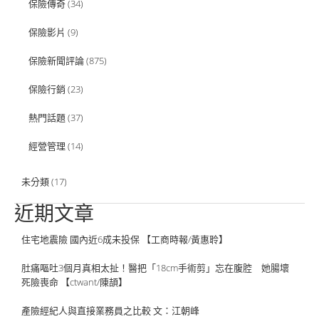
保險傳奇
(34)
保險影片
(9)
保險新聞評論
(875)
保險行銷
(23)
熱門話題
(37)
經營管理
(14)
未分類
(17)
近期文章
住宅地震險 國內近6成未投保 【工商時報/黃惠聆】
肚痛嘔吐3個月真相太扯！醫把「18cm手術剪」忘在腹腔 她腸壞
死險喪命 【ctwant/陳頡】
產險經紀人與直接業務員之比較 文：江朝峰