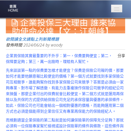
企業投保三大理由 誰來協
專業豐林
Professional
助使命必達【文：江朝峰】
保險大家談
欲閱讀全文請點上列新聞標題
1386集
發佈時間
2024/06/24
by
woody
企業買保險其實最重要的不外乎：第一，保費要夠便宜；第二，
分享
台灣商業保險
保障要足夠；第三，萬一出險時，理賠有人幫忙。
第一品牌
先來談談第一點的保費要怎樣才能便宜？保費是保險公司報的價，那要
關於豐林
如何才能要他願意報比較便宜的價格？第一個方式就要找到多家保險公
About
司互相競爭，誰能夠幫你找到多家保險公司來競爭？答案是必須由一家
夠專業、對市場了解透徹、有能力去重複操作保險公司競爭的經紀公司
服務項目
來操盤，那麼企業付出的保費就會比較便宜。第二個方式就是運用再保
Service
險以及共保的方式提供給保險公司充足的承保容量與優惠的承保條件，
如此，保險公司也可能會給出一個相對優惠的價格，而能夠運用第二個
火災保額
方式也必須是個能得到企業信任又有專業再保能力的保險經紀人。
估算系統
而規劃適當企業保險的第二點就是如何讓保險單的保障充分足夠？那就
必須有一位保險專家幫忙檢視或設計保險單的條件與條款，這些條件與
商品簡介