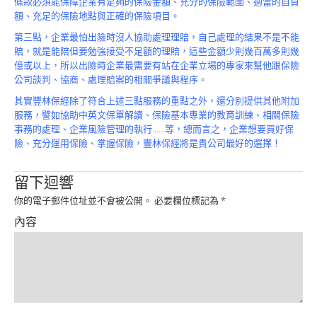
條款必須能保障企業有足夠的保險金額、充分的保險範圍、適當的自負
Product
額、充足的保險地點與正確的保險項目。
第三點，企業最怕出險時沒人協助處理理賠，自己處理的結果不是不能
賠，就是能陪但要勉強接受不足額的理賠，這些金額少則幾百萬多則幾
億或以上，所以出險時企業最需要有站在企業立場的專家來幫他跟保險
公司談判、協商、處理賠案的相關爭議與程序。
其實豐林保經除了符合上述三點服務的重點之外，還分別提供其他附加
服務，譬如協助中英文保單解讀、保險基本專業的教育訓練、相關保險
事務的處理、企業風險管理的執行……等，總而言之，企業想要買好保
險、充分運用保險、掌握保險，豐林保經將是貴公司最好的選擇！
留下迴響
你的電子郵件位址並不會被公開。
必要欄位標記為
*
內容