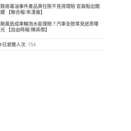
致癌毒油事件產品責任險不見得理賠 官員點出關
鍵 【聯合報/朱漢崙】
颱風造成車輛泡水能理賠？汽車全險常見迷思曝
光 【自由時報/陳英傑】
今日瀏覽人次:
154