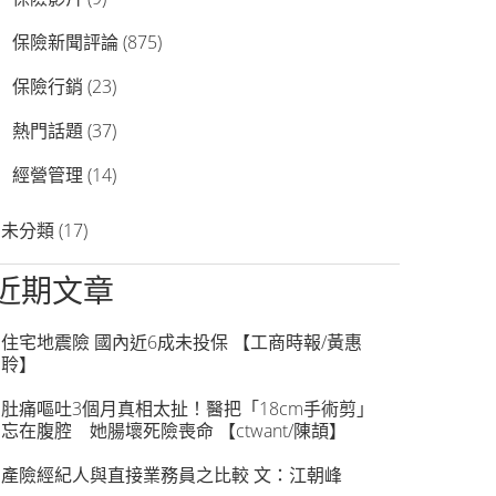
保險新聞評論
(875)
保險行銷
(23)
熱門話題
(37)
經營管理
(14)
未分類
(17)
近期文章
住宅地震險 國內近6成未投保 【工商時報/黃惠
聆】
肚痛嘔吐3個月真相太扯！醫把「18cm手術剪」
忘在腹腔 她腸壞死險喪命 【ctwant/陳頡】
產險經紀人與直接業務員之比較 文：江朝峰