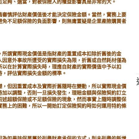
否足夠、適當，對被保險人的權益影響真是非常的大。
過審慎評估財產價值後才能決定保險金額。當然，實務上要
避免不足額保險的負面影響，則無庸置疑是企業產險購買者
。所謂實際現金價值是指財產的重置成本扣除折舊後的金
人因意外事故所遭受的實際損失為限，折舊或自然耗材僅為
所以在計算實際損失時，理應自財產的實際價值中予以扣
時，評估實際損失金額的標準。
礎，但因重置成本及實際折舊隨時在變動，所以實際現金價
時加以調整，否則一旦損失發生，理賠金額與保險契約訂立
前述超額保險或不足額保險的現象，然而事實上隨時調整保
實務上的困難，所以一開始訂定保險契約時如何運用特約條
因為如果該保單屬於列舉財產承保的方式，則未列舉的新增