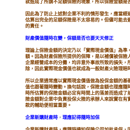
就造成了所謂不足額保險的現象，所以保險金額是
因此為了防止上述對企業不利的情形發生，應當經
估算出完全的足額保險是不太容易的。但儘可能去
的責任。
財產價值隨時在變，保額是否也要天天修正
理論上保險金額的決定乃以「實際現金價值」為準
額。因為財產保險所提供的保障，是以補償被保險
企業經營成本的分攤，均非意外事故所致的損失，
除，因此實際現金價值也就成為一般財產火險理賠
所以企業通常應以實際現金價值做為投保金額的基
值也跟著隨時變動。換句話說，保險金額也理應隨
時所估算的保險金額必定有時間上的落差而造成了
險金額對企業中負責投保火險的承辦人來說實在有
款的輔助便相當重要。
企業新購財產時
，
理應記得隨時加保
企業新購財產時，應隨時通知保險公司加批承保，