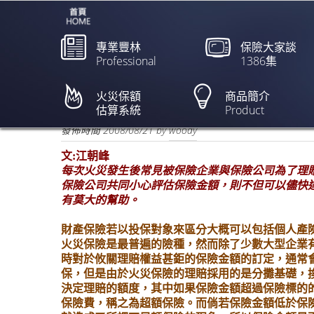
專業豐林
保險大家談
Professional
1386集
企業火險小心保，保險才會
火災保額
商品簡介
估算系統
Product
欲閱讀全文請點上列新聞標題
發佈時間
2008/08/21
by
woody
文:江朝峰
每次火災發生後常見被保險企業與保險公司為了理
保險公司共同小心評估保險金額，則不但可以儘快
有莫大的幫助。
財產保險若以投保對象來區分大概可以包括個人產
火災保險是最普遍的險種，然而除了少數大型企業
時對於攸關理賠權益甚鉅的保險金額的訂定，通常
保，但是由於火災保險的理賠採用的是分攤基礎，
決定理賠的額度，其中如果保險金額超過保險標的
保險費，稱之為超額保險。而倘若保險金額低於保