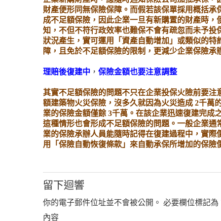
財產便形同無保險保障。而假若該保單採用概括承
成不足額保險，因此企業一旦有新購置的財產時，
知，不但不符行政效率也難保不會有疏忽而未予投
狀況產生，實可運用「資產自動增加」或類似的特
障，且免於不足額保險的限制，更減少企業保險承
理賠後復建中
，
保險金額也要注意調整
其實不足額保險的問題不只在企業投保火險前要注
額建築物火災保險，沒多久就因為火災造成
2
千萬
業的保險金額僅餘
3
千萬。在該企業迅速復建完成
這種情形也會形成不足額保險的問題。一般企業通
業的保險承辦人員能隨時記得在復建過程中，實際
用「保險自動恢復條款」來自動承保所增加的保險
留下迴響
你的電子郵件位址並不會被公開。
必要欄位標記為
內容