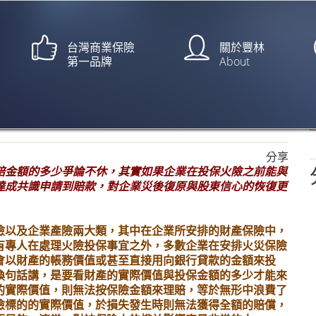
台灣商業保險
關於豐林
第一品牌
About
足額賠 | 企業保險
分享
賠金額的多少爭論不休，其實如果企業在投保火險之前能與
達成共識申請到賠款，對企業災後復原與股東信心的恢復更
險以及企業產險兩大類
，
其中在企業所安排的財產保險中，
有專人在處理火險投保事宜之外，多數企業在安排火災保險
會以財產的帳務價值或甚至直接用向銀行貸款的金額來投
換句話講，是要看財產的實際價值與投保金額的多少才能來
的實際價值，則無法按保險金額來理賠，等於無形中浪費了
險標的的實際價值，於損失發生時則無法獲得全額的賠償，