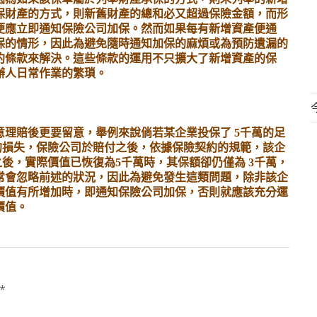
保財產的方式，則新舊財產的總和必又超過保險金額，而形
便應立即通知保險公司加保。然而如果每有新增資產便通
保的情形，因此為避免隨時通知加保的麻煩或為預防遺漏的
約條款來解決。這些條款的運用不只擴大了新增資產的保
辦人日常作業的繁瑣。
意理賠後更要留意，舉例來說倘若某企業投保了
5
千萬的足
的損失，保險公司於賠付之後，依據保險契約的規範，該企
之後，實際價值已恢復為
5
千萬時，其保額卻仍僅為
3
千萬，
常會忽略前述的狀況，因此為避免發生這類問題，除非該企
價值有所增加時，即通知保險公司加保，否則就應該充分運
價值。
*