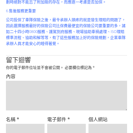
劃時絕對不能忘了附加險的存在，而應逐一考慮是否加保。
6.售後服務更重要
公司投保了車隊保險之後，最令承辦人頭疼的就是發生理賠的問題了，
因此選擇服務最好的保險公司比保費最便宜的保險公司要重要的多，諸
如二十四小時0800服務、護駕到府服務、現場協助車禍處理、ISO理賠
標準流程、協助和解等等，有了這些服務加上好的保險規劃，企業車隊
承辦人員才能安心的睡得著覺。
留下迴響
你的電子郵件位址並不會被公開。
必要欄位標記為
*
內容
名稱
*
電子郵件
*
個人網站