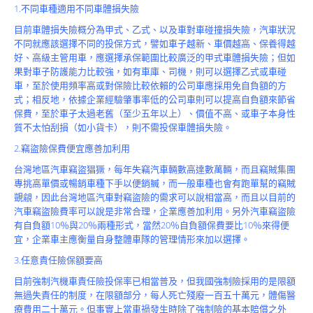
Product
1.不同車種適用不同車體損失險
目前車體損失險概分為甲式、乙式、以及車對車碰撞損失險，汽車狀況
不同就應該選擇不同的投保方式，譬如車子越新、車價越高、保養得越
好、高級主管用車，應選擇承保範圍比較廣泛的甲式車體損失險；但如
果對車子防護能力比較強，如有車庫、司機，則可以選擇乙式或車碰
車，至於使用頻率高或對保險比較依賴的公司車應採用免自負額的方
式；相反地，依據企業經驗肇事率低的公司車則可以提高自負額來節省
保費，至於車子太過老舊（至少五年以上）、價值不高、或車子本身性
質不太怕刮損（如小貨卡），則不需投保車體損失險。
2.竊盜險保費便宜應善加利用
台灣地區汽車竊盜猖獗，每年失竊汽車輛數高達數萬輛，而且竊賊集團
專挑高單價或暢銷車種下手以便銷贓，而一般車種也會有跑單幫的竊賊
覬覦，因此台灣地區汽車對竊盜險的需求可以說相當高，而且以目前的
汽車竊盜險費率可以說是非常合理，企業應善加利用。另外汽車竊盜險
有自負額10％與20％兩種形式，當然20％自負額保費要比10％來得便
宜，企業車主應衡量自身整體車隊的管理情形來加以選擇。
3.任意責任險保額要高
目前強制汽機車責任險投保率已相當普及，但我國強制險採用的是限額
無過失責任的制度，在限額部分，每人死亡殘廢一百五十萬元，體傷醫
療費用二十萬元。但事實上當車禍發生時除了強制險的基本賠償之外