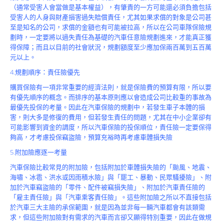
（通常受害人會當做是基本權益），有肇責的一方可能還必須負擔包括
受害人的人身與財產損害過失賠償責任，尤其如果求償的對象是公司甚
至是知名的公司，求償的金額也有可能被拉高，所以在公司車隊保險規
劃時，一定要將以過失責任為基礎的汽車任意險規劃進來，才能真正獲
得保障；而且以目前的社會狀況，規劃額度至少應加保兩百萬到五百萬
元以上。
4.規劃順序：責任險優先
購買保險有一項非常重要的經濟法則，就是保險費的預算有限，所以要
有優先順序的概念。而排序的基本原則應以會造成公司比較重的事故為
最優先投保的考量。因此在汽車保險的規劃中，若發生車子本體的損
害，則大多是修復的費用，但若發生責任的問題，尤其在中小企業卻有
可能影響到資金的調度，所以汽車保險的投保順位，責任險一定要保得
夠高，才考慮投保竊盜險，預算充裕時再考慮車體損失險
5.附加險應逐一考量
汽車保險比較常見的附加險，包括附加於車體損失險的「颱風、地震、
海嘯、冰雹、洪水或因雨積水險」與「罷工、暴動、民眾騷擾險」、附
加於汽車竊盜險的「零件、配件被竊損失險」、附加於汽車責任險的
「雇主責任險」與「汽車乘客責任險」。這些附加險之所以不直接包括
於汽車三大主險的承保範圍，就是因為並非每一輛汽車都會有該類需
求，但這些附加險對有需求的汽車而言卻又顯得特別重要，因此在做規