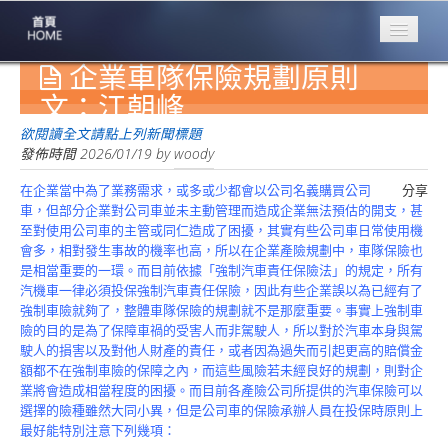
企業車隊保險規劃原則
專業豐林
Professional
文：江朝峰
保險大家談
欲閱讀全文請點上列新聞標題
1386集
發佈時間
2026/01/19
by
woody
在企業當中為了業務需求，或多或少都會以公司名義購買公司
分享
台灣商業保險
車，但部分企業對公司車並未主動管理而造成企業無法預估的開支，甚
第一品牌
至對使用公司車的主管或同仁造成了困擾，其實有些公司車日常使用機
會多，相對發生事故的機率也高，所以在企業產險規劃中，車隊保險也
關於豐林
是相當重要的一環。而目前依據「強制汽車責任保險法」的規定，所有
About
汽機車一律必須投保強制汽車責任保險，因此有些企業誤以為已經有了
強制車險就夠了，整體車隊保險的規劃就不是那麼重要。事實上強制車
服務項目
險的目的是為了保障車禍的受害人而非駕駛人，所以對於汽車本身與駕
Service
駛人的損害以及對他人財產的責任，或者因為過失而引起更高的賠償金
額都不在強制車險的保障之內，而這些風險若未經良好的規劃，則對企
火災保額
業將會造成相當程度的困擾。而目前各產險公司所提供的汽車保險可以
估算系統
選擇的險種雖然大同小異，但是公司車的保險承辦人員在投保時原則上
最好能特別注意下列幾項：
商品簡介