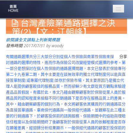
台灣產險業通路選擇之決
專業豐林
Professional
策(2)【文：江朝峰】
保險大家談
欲閱讀全文請點上列新聞標題
1386集
發佈時間
2017/07/31
by
woody
有關通路選擇共分三大部分分別從個人性保險與商業性保險來探
分享
台灣商業保險
討通路的選擇的特性，進而作為保險公司改變經營模式選擇的參考。第
第一品牌
一部分是想探討在個人性保險的通路選擇問題，本文已發表於保險專刊-
第二十九卷第二期，其中主要是在談無效率的獨立代理制度何以能與直
關於豐林
接簽單制度(或專屬代理制度)並存於保險市場，其主要原因乃是獨立代
About
理人能提供顧客較佳的服務品質。然而卻鮮少有文獻從買方觀點來驗證
產品品質假說。有鑑於此，本文乃藉由觀察顧客對於保險從業人員於服
服務項目
務品質的認知程度來檢驗不同行銷通路下是否存在服務品質上的差異。
Service
其中，藉由觀察顧客的個別行為，本文將顧客依其購買的行銷通路區分
為直接簽單通路、車商保代通路與一般保經代通路，並觀察在此三種主
火災保額
要的行銷通路下，於顧客投保前的諮詢服務、保險期間中的協助與理賠
估算系統
信任程度以及保險期間終了後顧客對於保險從業人員的依賴程度是否存
在顯著差異，經迴歸分析結果顯示，一般保經代通路的顧客於投保前的
商品簡介