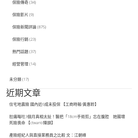
保險傳奇
(34)
保險影片
(9)
保險新聞評論
(875)
保險行銷
(23)
熱門話題
(37)
經營管理
(14)
未分類
(17)
近期文章
住宅地震險 國內近6成未投保 【工商時報/黃惠聆】
肚痛嘔吐3個月真相太扯！醫把「18cm手術剪」忘在腹腔 她腸壞
死險喪命 【ctwant/陳頡】
產險經紀人與直接業務員之比較 文：江朝峰