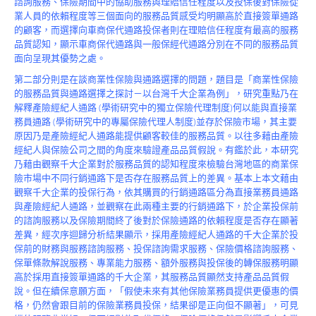
諮詢服務、保險期間中的協助服務與理賠信任程度以及投保後對保險從
Product
業人員的依賴程度等三個面向的服務品質感受均明顯高於直接簽單通路
的顧客，而選擇向車商保代通路投保者則在理賠信任程度有最高的服務
品質認知，顯示車商保代通路與一般保經代通路分別在不同的服務品質
面向呈現其優勢之處。
第二部分則是在談商業性保險與通路選擇的問題，題目是「商業性保險
的服務品質與通路選擇之探討－以台灣千大企業為例」，研究重點乃在
解釋產險經紀人通路 (學術研究中的獨立保險代理制度)何以能與直接業
務員通路 (學術研究中的專屬保險代理人制度)並存於保險市場，其主要
原因乃是產險經紀人通路能提供顧客較佳的服務品質。以往多藉由產險
經紀人與保險公司之間的角度來驗證產品品質假說。有鑑於此，本研究
乃藉由觀察千大企業對於服務品質的認知程度來檢驗台灣地區的商業保
險市場中不同行銷通路下是否存在服務品質上的差異。基本上本文藉由
觀察千大企業的投保行為，依其購買的行銷通路區分為直接業務員通路
與產險經紀人通路，並觀察在此兩種主要的行銷通路下，於企業投保前
的諮詢服務以及保險期間終了後對於保險通路的依賴程度是否存在顯著
差異，經次序迴歸分析結果顯示，採用產險經紀人通路的千大企業於投
保前的財務與服務諮詢服務、投保諮詢需求服務、保險價格諮詢服務、
保單條款解說服務、專業能力服務、額外服務與投保後的轉保服務明顯
高於採用直接簽單通路的千大企業，其服務品質顯然支持產品品質假
說。但在續保意願方面，「假使未來有其他保險業務員提供更優惠的價
格，仍然會跟目前的保險業務員投保，結果卻是正向但不顯著」，可見