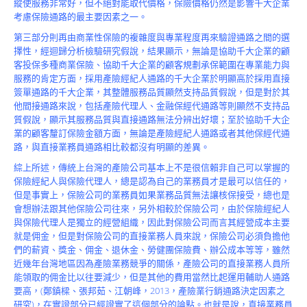
縱使服務非常好，但不絕對能取代價格，保險價格仍然是影響千大企業
考慮保險通路的最主要因素之一。
第三部分則再由商業性保險的複雜度與專業程度再來驗證通路之間的選
擇性，經迴歸分析檢驗研究假說，結果顯示，無論是協助千大企業的顧
客投保多種商業保險、協助千大企業的顧客規劃承保範圍在專業能力與
服務的肯定方面，採用產險經紀人通路的千大企業於明顯高於採用直接
簽單通路的千大企業，其整體服務品質顯然支持品質假說，但是對於其
他間接通路來說，包括產險代理人、金融保經代通路等則顯然不支持品
質假說，顯示其服務品質與直接通路無法分辨出好壞；至於協助千大企
業的顧客釐訂保險金額方面，無論是產險經紀人通路或者其他保經代通
路，與直接業務員通路相比較都沒有明顯的差異。
綜上所述，傳統上台灣的產險公司基本上不是很信賴非自己可以掌握的
保險經紀人與保險代理人，總是認為自己的業務員才是最可以信任的，
但是事實上，保險公司的業務員如果業務品質無法讓核保接受，總也是
會想辦法跟其他保險公司往來，另外相較於保險公司，由於保險經紀人
與保險代理人是獨立的經營組織，因此對保險公司而言其經營成本主要
就是佣金，但是對保險公司的直接業務人員來說，保險公司必須負擔他
們的薪資、獎金、佣金、退休金、勞健團保險費、辦公成本等等，雖然
近幾年台灣地區因為產險業務競爭的關係，產險公司的直接業務人員所
能領取的佣金比以往要減少，但是其他的費用當然比起運用輔助人通路
要高，(鄭鎮樑、張邦茹、江朝峰，2013，產險業行銷通路決定因素之
研究)，在實證部分已經證實了這個部分的論點。也就是說，直接業務員