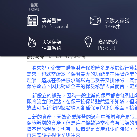
專業豐林
保險大家談
Professional
1386集
如何校正火災保險單？
火災保額
商品簡介
估算系統
Product
欲閱讀全文請點上列新聞標題
發佈時間
2023/08/28
by
woody
一般來說，企業在購買財產保險時多是基於銀行貸
需求，也就常疏忽了保險最大的功能是在保障企業
理解，造成甚多保險承辦以為已妥善安排保險，其
保險效益。因此對於企業的保險承辦人員而言，定
□ 新設立的據點，因為一般企業的保單都會條列
即將設立的據點，在保單投保時雖然還不知道，但
這些可能新增的據點納入各種保單的承保範圍。接
□ 新的資產，因為企業經營的過程中新增資產是
保障新增的資產，但是這些條款通常都會有限額的
障不足的現象；也有一種情況是資產減少的時候，
再來應該檢視企業與往來~