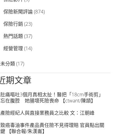
保險新聞評論
(874)
保險行銷
(23)
熱門話題
(37)
經營管理
(14)
未分類
(17)
近期文章
肚痛嘔吐3個月真相太扯！醫把「18cm手術剪」
忘在腹腔 她腸壞死險喪命 【ctwant/陳頡】
產險經紀人與直接業務員之比較 文：江朝峰
致癌毒油事件產品責任險不見得理賠 官員點出關
鍵 【聯合報/朱漢崙】