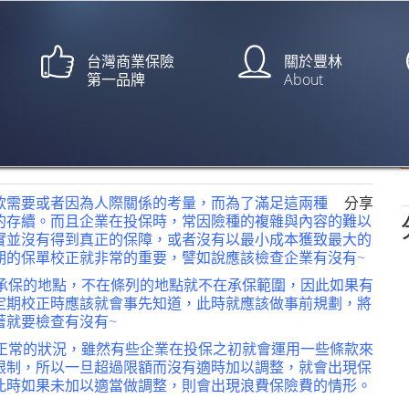
台灣商業保險
關於豐林
第一品牌
About
【文：江朝峰】
款需要或者因為人際關係的考量，而為了滿足這兩種
分享
的存續。而且企業在投保時，常因險種的複雜與內容的難以
實並沒有得到真正的保障，或者沒有以最小成本獲致最大的
期的保單校正就非常的重要，譬如說應該檢查企業有沒有~
出承保的地點，不在條列的地點就不在承保範圍，因此如果有
定期校正時應該就會事先知道，此時就應該做事前規劃，將
著就要檢查有沒有~
很正常的狀況，雖然有些企業在投保之初就會運用一些條款來
限制，所以一旦超過限額而沒有適時加以調整，就會出現保
此時如果未加以適當做調整，則會出現浪費保險費的情形。