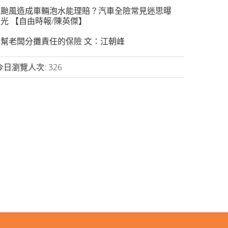
颱風造成車輛泡水能理賠？汽車全險常見迷思曝
光 【自由時報/陳英傑】
幫老闆分攤責任的保險 文：江朝峰
今日瀏覽人次:
326