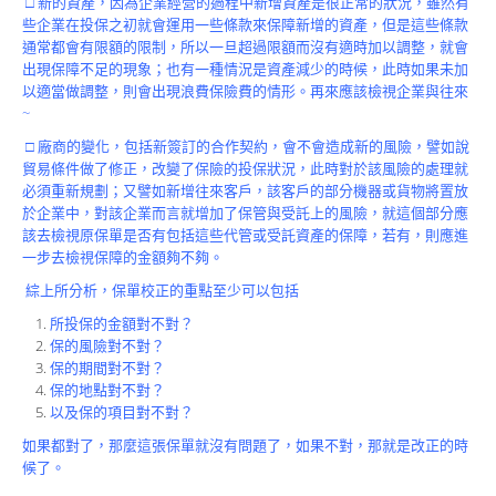
□ 新的資產，因為企業經營的過程中新增資產是很正常的狀況，雖然有
Product
些企業在投保之初就會運用一些條款來保障新增的資產，但是這些條款
通常都會有限額的限制，所以一旦超過限額而沒有適時加以調整，就會
出現保障不足的現象；也有一種情況是資產減少的時候，此時如果未加
以適當做調整，則會出現浪費保險費的情形。再來應該檢視企業與往來
~
□ 廠商的變化，包括新簽訂的合作契約，會不會造成新的風險，譬如說
貿易條件做了修正，改變了保險的投保狀況，此時對於該風險的處理就
必須重新規劃；又譬如新增往來客戶，該客戶的部分機器或貨物將置放
於企業中，對該企業而言就增加了保管與受託上的風險，就這個部分應
該去檢視原保單是否有包括這些代管或受託資產的保障，若有，則應進
一步去檢視保障的金額夠不夠。
綜上所分析，保單校正的重點至少可以包括
所投保的金額對不對？
保的風險對不對？
保的期間對不對？
保的地點對不對？
以及保的項目對不對？
如果都對了，那麼這張保單就沒有問題了，如果不對，那就是改正的時
候了。