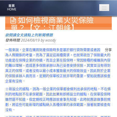
如何檢視商業火災保險
專業豐林
Professional
單？【文：江朝峰】
保險大家談
欲閱讀全文請點上列新聞標題
1386集
發佈時間
2024/08/19
by
woody
一般來說，企業在購買財產保險時多是基於銀行貸款需要或者因
分享
台灣商業保險
為人際關係的考量，而為了滿足這兩種需求，也就常疏忽了保險最大的
第一品牌
功能是在保障企業的存續。而且企業在投保時，常因險種的複雜與內容
的難以理解，造成甚多保險承辦以為已妥善安排保險，其實並沒有得到
關於豐林
真正的保障，或者沒有以最小成本獲致最大的保險效益。因此對於企業
About
的保險承辦人員而言，定期的保單校正就非常的重要，譬如說應該檢查
企業有沒有 ~
服務項目
Service
□ 新設立的據點，因為一般企業的保單都會條列出承保的地點，不在條
列的地點就不在承保範圍，因此如果有即將設立的據點，在保單投保時
火災保額
雖然還不知道，但定期校正時應該就會事先知道，此時就應該做事前規
估算系統
劃，將這些可能新增的據點納入各種保單的承保範圍。接著就要檢查有
沒有 ~
商品簡介