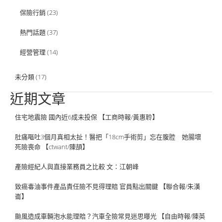
保險行銷
(23)
熱門話題
(37)
經營管理
(14)
未分類
(17)
近期文章
住宅地震險 國內近6成未投保 【工商時報/黃惠聆】
肚痛嘔吐3個月真相太扯！醫把「18cm手術剪」忘在腹腔 她腸壞
死險喪命 【ctwant/陳頡】
產險經紀人與直接業務員之比較 文：江朝峰
致癌毒油事件產品責任險不見得理賠 官員點出關鍵 【聯合報/朱漢
崙】
颱風造成車輛泡水能理賠？汽車全險常見迷思曝光 【自由時報/陳英