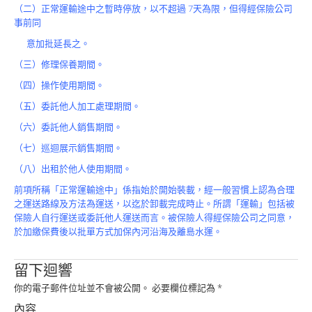
Product
（二）正常運輸途中之暫時停放，以不超過 7天為限，但得經保險公司
事前同
意加批延長之。
（三）修理保養期間。
（四）操作使用期間。
（五）委託他人加工處理期間。
（六）委託他人銷售期間。
（七）巡迴展示銷售期間。
（八）出租於他人使用期間。
前項所稱「正常運輸途中」係指始於開始裝載，經一般習慣上認為合理
之運送路線及方法為運送，以迄於卸載完成時止。所謂「運輸」包括被
保險人自行運送或委託他人運送而言。被保險人得經保險公司之同意，
於加繳保費後以批單方式加保內河沿海及離島水運。
留下迴響
你的電子郵件位址並不會被公開。
必要欄位標記為
*
內容