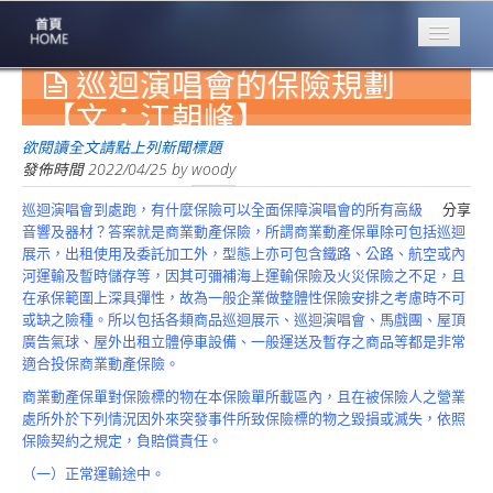
巡迴演唱會的保險規劃
專業豐林
Professional
【文：江朝峰】
保險大家談
欲閱讀全文請點上列新聞標題
1386集
發佈時間
2022/04/25
by
woody
巡迴演唱會到處跑，有什麼保險可以全面保障演唱會的所有高級
分享
台灣商業保險
音響及器材？答案就是商業動產保險，所謂商業動產保單除可包括巡迴
第一品牌
展示，出租使用及委託加工外，型態上亦可包含鐵路、公路、航空或內
河運輸及暫時儲存等，因其可彌補海上運輸保險及火災保險之不足，且
關於豐林
在承保範圍上深具彈性，故為一般企業做整體性保險安排之考慮時不可
About
或缺之險種。所以包括各類商品巡迴展示、巡迴演唱會、馬戲團、屋頂
廣告氣球、屋外出租立體停車設備、一般運送及暫存之商品等都是非常
服務項目
適合投保商業動產保險。
Service
商業動產保單對保險標的物在本保險單所載區內，且在被保險人之營業
火災保額
處所外於下列情況因外來突發事件所致保險標的物之毀損或滅失，依照
估算系統
保險契約之規定，負賠償責任。
（一）正常運輸途中。
商品簡介