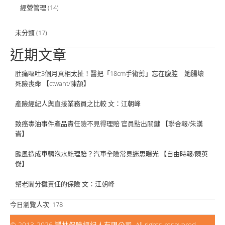
經營管理
(14)
未分類
(17)
近期文章
肚痛嘔吐3個月真相太扯！醫把「18cm手術剪」忘在腹腔 她腸壞
死險喪命 【ctwant/陳頡】
產險經紀人與直接業務員之比較 文：江朝峰
致癌毒油事件產品責任險不見得理賠 官員點出關鍵 【聯合報/朱漢
崙】
颱風造成車輛泡水能理賠？汽車全險常見迷思曝光 【自由時報/陳英
傑】
幫老闆分攤責任的保險 文：江朝峰
今日瀏覽人次:
178
© 2013-2026
豐林保險經紀人有限公司
. All rights resevered.