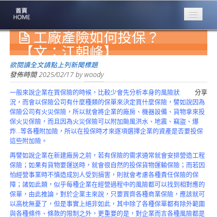
工廠產險如何投保？
專業豐林
Professional
【文：江朝峰】
保險大家談
欲閱讀全文請點上列新聞標題
1386集
發佈時間
2025/02/17
by
woody
一般來說企業在買保險的時候，比較少會先分析本身的風險狀
分享
台灣商業保險
況，而會以保險公司有什麼種類的保單來決定買什麼保險，譬如說因為
第一品牌
保險公司有火災保險，所以就會將企業的廠房、機器設備、貨物拿來投
保火災保險，而且因為火災保險可以附加颱風洪水、地震、竊盜、爆
關於豐林
炸…等各種附加險，所以在投保時才來逐項選擇企業的資產是否要投保
About
這些附加險。
服務項目
再譬如說企業在新建廠房之前，若有保險的需求通常就會安排營造工程
Service
保險；如果有貨物要運送時，就會很自然的投保貨物運輸保險；而若因
怕經營事業時不慎造成別人受到損害，則就會考慮各種責任保險的保
火災保額
障；諸如此類，似乎每種企業在經營過程中的風險都可以找到相對應的
估算系統
保單，由此推論，對於企業主來說，只要買齊各種商業保險，應該就可
以高枕無憂了，但是事實上絕非如此，其中除了各種保單都有除外範圍
商品簡介
與各種條件、條款的限制之外，更重要的是，對企業而言各種風險都是