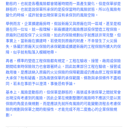
Product
動態的，也就是各種風險都會隨著時間而一直產生變化，但是保單卻是
靜態的，也就是說保單所承保的是投保當時的風險狀態，所以在風險有
變化的時候，或許就會出現保單沒有承保到的風險空隙。
舉例而言，企業擴建廠房時，假設新廠又與原廠在同一區域，甚至是相
連在同一位址，就一般理解，新廠擴建的風險應該投保營造工程保險，
原廠則已經投保了火災保險，如此的保險規劃似乎就應該非常完整，但
事實上，當新廠在擴建時，若使用到原廠的財產，不幸發生了火災損
失，係屬於原廠天災保險的承保範圍或擴建新廠的工程保險所擴大的保
障，似乎就有點落入模糊地帶。
再者，標準的營造工程保險都有規定，工程在驗收、接管、啟用或保險
期間結束時保險效力也會跟著終止，因此如果部分工程在驗收、接管或
啟用後，是應該納入原廠的火災保險的保障範圍或仍應由原工程保單擴
大承保？殆有疑義，因為兩張保單的承保範圍、條款與承保條件不盡相
同，若未在事前予以澄清，事後恐有爭論。
基本上，風險是動態的，但保單是靜態的，兩張或多張保單之間就常會
出現沒有考慮到的風險，因此企業在規劃整體的風險時不應該只是以買
保險的角度去做規劃，而是應該先就所有風險的可能變動流程去考慮保
險的規劃與保單之間的銜接性，才能完成不用二度擔心的企業保險規
劃。