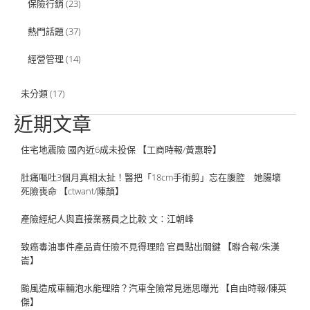
保險行銷
(23)
熱門話題
(37)
經營管理
(14)
未分類
(17)
近期文章
住宅地震險 國內近6成未投保 【工商時報/黃惠聆】
肚痛嘔吐3個月真相太扯！醫把「18cm手術剪」忘在腹腔 她腸壞
死險喪命 【ctwant/陳頡】
產險經紀人與直接業務員之比較 文：江朝峰
致癌毒油事件產品責任險不見得理賠 官員點出關鍵 【聯合報/朱漢
崙】
颱風造成車輛泡水能理賠？汽車全險常見迷思曝光 【自由時報/陳英
傑】