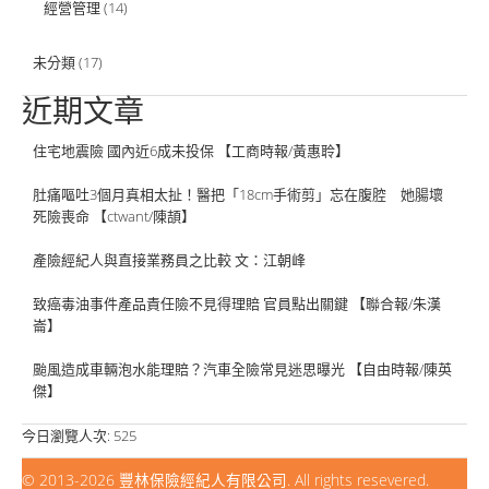
經營管理
(14)
未分類
(17)
近期文章
住宅地震險 國內近6成未投保 【工商時報/黃惠聆】
肚痛嘔吐3個月真相太扯！醫把「18cm手術剪」忘在腹腔 她腸壞
死險喪命 【ctwant/陳頡】
產險經紀人與直接業務員之比較 文：江朝峰
致癌毒油事件產品責任險不見得理賠 官員點出關鍵 【聯合報/朱漢
崙】
颱風造成車輛泡水能理賠？汽車全險常見迷思曝光 【自由時報/陳英
傑】
今日瀏覽人次:
525
© 2013-2026
豐林保險經紀人有限公司
. All rights resevered.