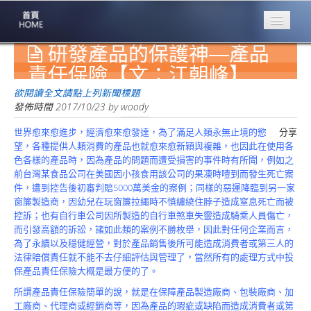
研發產品的保護神—產品
專業豐林
Professional
責任保險【文：江朝峰】
保險大家談
欲閱讀全文請點上列新聞標題
1386集
發佈時間
2017/10/23
by
woody
世界愈來愈進步，經濟愈來愈發達，為了滿足人類永無止境的慾
分享
台灣商業保險
望，各種提供人類消費的產品也就愈來愈新穎與複雜，也因此在使用各
第一品牌
色各樣的產品時，因為產品的問題而遭受損害的事件時有所聞，例如之
前台灣某食品公司在美國因小孩食用該公司的果凍時噎到而發生死亡案
關於豐林
件，遭到控告後初審判賠5000萬美金的案例；同樣的惡運降臨到另一家
About
窗簾製造商，因幼兒在玩窗簾拉繩時不慎纏繞住脖子造成窒息死亡而被
控訴；也有自行車公司因所製造的自行車煞車失靈造成騎乘人員傷亡，
服務項目
而引發高額的訴訟，諸如此類的案例不勝枚舉，因此對任何企業而言，
Service
為了永續以及穩健經營，對於產品銷售後所可能造成消費者或第三人的
法律賠償責任就不能不去仔細評估與管理了，當然所有的處理方式中投
火災保額
保產品責任保險大概是最方便的了。
估算系統
所謂產品責任保險簡單的說，就是在保障產品製造廠商、包裝廠商、加
商品簡介
工廠商、代理商或經銷商等，因為產品的瑕疵或缺陷而造成消費者或第