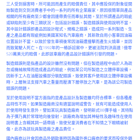
Product
三人受到損害時，所可能因而產生的賠償責任，其中應投保的對象從開
始製造到交到消費者手中的一系列的所有企業廠家，原因很簡單與產品
相關的所有廠商至少都會因連帶責任而牽扯其間。至於所謂產品的瑕疵
或缺陷則至少有三類狀況，包括設計錯誤、製造錯誤與使用說明不當，
其中設計錯誤即產品因設計程式、規格之錯誤，造成同一系列製造、生
產之產品都有瑕疵例如美國某知名汽車廠商，其新款自用小客車因油箱
位置設計不當，以致於發生車禍後常因油箱遭撞擊而產生火燒車，並因
而致駕駛人死亡。在1992年的一樁訴訟案中，更被法院判決高達 1億零
520萬美元的賠償，此即該車廠的產品設計錯誤所引發的問題。
製造錯誤則是指產品的設計雖然沒有問題，但在製造過程中由於人為疏
忽或機械故障而造成產品的瑕疵，例如某公司所製造之立體停車設備，
因新手工人在油壓設備部分裝配錯誤，致使其客戶使用該立體停車設備
時，上層無法支撐汽車之重量而壓潰下層停放之汽車，是為該公司製造
錯誤的問題。
至於使用說明不當方面指的是產品設計及製造雖均符合標準，但各種產
品特性不同，如果製造廠商沒有適當說明或警告，就有可能造成使用人
於使用時發生意外，譬如某玩具製造廠商，發明新式BB彈手槍，其特點
為子彈乃異於常理地向後發射，該廠商為增加其神秘性及趣味性在使用
說明書上含糊其詞一語帶過，致使兒童消費者在不知情之下眼睛被射
傷，此亦為該玩具製造廠之產品責任。
國內廠商以往會因商品外銷歐美時因為國外進口廠商的要求而投保外銷