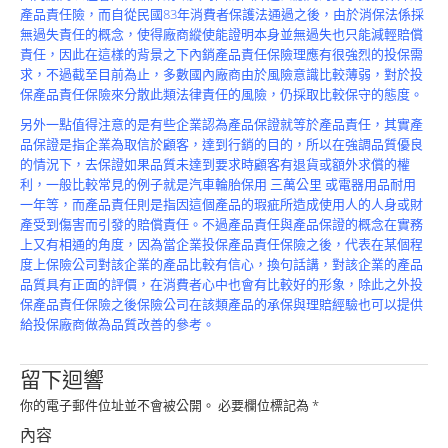
產品責任險，而自從民國83年消費者保護法通過之後，由於消保法係採
無過失責任的概念，使得廠商縱使能證明本身並無過失也只能減輕賠償
責任，因此在這樣的背景之下內銷產品責任保險理應有很強烈的投保需
求，不過截至目前為止，多數國內廠商由於風險意識比較薄弱，對於投
保產品責任保險來分散此類法律責任的風險，仍採取比較保守的態度。
另外一點值得注意的是有些企業認為產品保證就等於產品責任，其實產
品保證是指企業為取信於顧客，達到行銷的目的，所以在強調品質優良
的情況下，去保證如果品質未達到要求時顧客有退貨或額外求償的權
利，一般比較常見的例子就是汽車輪胎保用 三萬公里 或電器用品耐用
一年等，而產品責任則是指因這個產品的瑕疵所造成使用人的人身或財
產受到傷害而引發的賠償責任。不過產品責任與產品保證的概念在實務
上又有相通的角度，因為當企業投保產品責任保險之後，代表在某個程
度上保險公司對該企業的產品比較有信心，換句話講，對該企業的產品
品質具有正面的評價，在消費者心中也會有比較好的形象，除此之外投
保產品責任保險之後保險公司在該類產品的承保與理賠經驗也可以提供
給投保廠商做為品質改善的參考。
留下迴響
你的電子郵件位址並不會被公開。
必要欄位標記為
*
內容