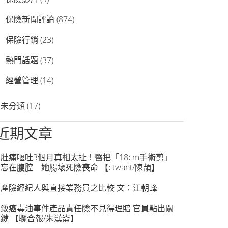
保險新聞評論
(874)
保險行銷
(23)
熱門話題
(37)
經營管理
(14)
未分類
(17)
近期文章
肚痛嘔吐3個月真相太扯！醫把「18cm手術剪」
忘在腹腔 她腸壞死險喪命 【ctwant/陳頡】
產險經紀人與直接業務員之比較 文：江朝峰
致癌毒油事件產品責任險不見得理賠 官員點出關
鍵 【聯合報/朱漢崙】