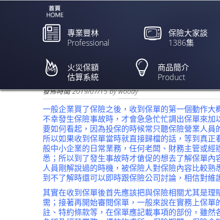
專業豐林
保險大家談
Professional
1386集
確實檢查保單條件以保
火災保額
商品簡介
估算系統
Product
欲閱讀全文請點上列新聞標題
發佈時間
2019/07/15
by
woody
一般企業買了保險之後，收到保單的第一個動作大
不幸發生保險事故時，才會急急忙忙調出保單來加
要如何看起，因為投保的時候常只聽保險營業人員
所以如果收到保單當時就直接歸檔的話，等到真正
般中小企業的日常業務，任何老闆、財務主管或經
悉；所以到了發生事故時才傖促的想去了解保單內
人員剛解說過的時機，被保險人對保險內容比較熟
到不了解時還可以即時跟保險公司討論，相信對維
其實在收到保單後首先應該把與保險相關尤其是理
需；接著再開始審閱保單，一般來說在實務上保單
註、特約條款等，在保單應記載事項的部份，雖然