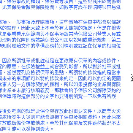
額、保險事故的種類、保險費等項目，這些記載由於關係到
，尤其保險金額與保險期間，如數字有誤在理賠時很容易滋
事項、一般事項及理賠事項，這些事項在保單中都會以條款
格的監理，因此大致上不至於有太離譜的規定，但是在檢查
就是要看看承保範圍與不保事項跟當時保險公司營業人員或
與理解的保障則應該請保險公司加以說明或重新規劃；第二
通知與理賠文件的準備都應特別標明或註記在保單的相關位
，因為所謂批單或批註就是在更改原有保單的內容或條件，
保的原意，在保險權益上就會受到影響，所以對於批單或批
面，當然要列為檢視保單的重點，所謂特約條款指的是當事
與未來的事項都可以特約條款來約定，因此可以約定的範圍
當事人另一方解除契約的權利，所以如果投保的企業與保險
保企業並未履行該項義務，那就會給予保險公司解除契約的
到保單時對這個部分的文字也要特別瀏覽一下以免有所誤
最後要考慮的就是要保全與存放此份重要文件，以商業火災
該處所發生火災則可能會毀損了保單及相關資料，因此原來
置放或做備份存放他處，至於其他保單及文件雖然狀況不太
保障功能可以發揮到最大。