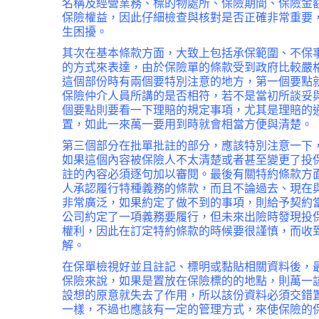
名稱及經營業務、標的物處所、保險期間、保險金
保險權益，因此仔細檢查與核對是否正確非常重要
生困擾。
其次在基本條款方面，大致上包括承保範圍、不保
的方式來表達，由於保險單的條款受到政府比較嚴
這個部份時有兩個要特別注意的地方，第一個要點
保險仲介人員所講的是否相符，若不是當初所談妥
個要點則要看一下理賠的規定事項，尤其是理賠的
置，如此一來萬一要用到時就會相當方便與清楚。
第三個部分在批單批註的部分，應該特別注意一下
如果這個內容被保險人不太清楚或者甚至變更了投
註的內容必須逐句加以審閱。最後有關特約條款方
人承認履行特種義務的條款，而且不論過去、現在
非常廣泛，如果約定了做不到的事項，則給予契約
公司約定了一項義務要履行，但未來出險時發現投
權利，因此在訂定特約條款的時候要很謹慎，而收
解。
在保單檢視好並且註記、標明或黏貼相關資料後，
保險來說，如果是置放在保險標的的地點，則萬一
設想的原意就失去了作用，所以該份資料必須交錯
一樣，不過也應該有一定的管理方式，來使保險的