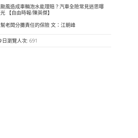
颱風造成車輛泡水能理賠？汽車全險常見迷思曝
光 【自由時報/陳英傑】
幫老闆分攤責任的保險 文：江朝峰
今日瀏覽人次:
691