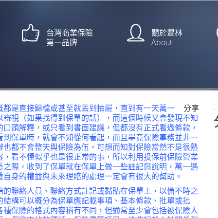
台灣商業保險
關於豐林
第一品牌
About
障自己權益【文：江朝峰】
概都是直接歸檔或甚至就丟到抽屜，直到有一天萬一
分享
以審視（如果找得到保單的話），而這個時候又會發現不知
的口頭解釋，或只看到書面建議，但都沒有正式看過條款，
看到保單時，就會不知從何看起，而且畢竟保險事務並非一
辦也都不會整天與保險為伍，可想而知對保險當然不是很熟
容，看不懂似乎也是很正常的事，所以利用投保前保險營業
悉之際，收到了保單就在保單上做一些註記與說明，萬一遇
護自身的權益與未來理賠的處理一定會有很大的幫助。
賠的聯絡人員、聯絡方式註記或黏貼在保單上，以備不時之
的結構可以概分為保單應記載事項、基本條款、批單或批
各種保險的格式內容稍有不同，但通常至少會包括被保險人