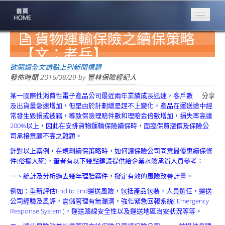
貨物運輸保險之續保策略
專業豐林
Professional
【文：老兵】
保險大家談
欲閱讀全文請點上列新聞標題
1386集
發佈時間
2016/08/29
by
豐林保險經紀人
某一國際性消費性電子產品公司最近兩年業績成長迅速，客戶數
分享
台灣商業保險
及出貨量急速增加，但是由於計劃總是趕不上變化，產品在運送途中經
第一品牌
常發生毀損或被竊，導致保險理賠件數和理賠金倍數增加，損失率高達
200%以上，因此在安排貨物運輸保險續保時，面臨保費漲價及保險公
關於豐林
司承接意願不高之難題。
About
針對以上案例，在規劃續保策略時，如何讓保險公司同意最優惠續保條
服務項目
件(俗擱大碗)，筆者有以下幾點建議提供給企業水險承辦人員參考：
Service
一、統計及分析過去幾年理賠案件，擬定有效的風險改善計畫。
火災保額
例如：重新評估End to End運送風險，包括產品包裝，人員選任，運送
估算系統
公司經驗及風評，倉儲管理有無漏洞，強化緊急回報系統( Emergency
Response System )，運送路線安全性以及運送地區治安狀況等等。
商品簡介