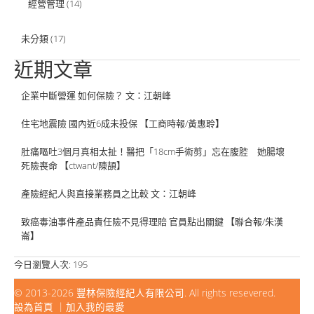
經營管理
(14)
未分類
(17)
近期文章
企業中斷營運 如何保險？ 文：江朝峰
住宅地震險 國內近6成未投保 【工商時報/黃惠聆】
肚痛嘔吐3個月真相太扯！醫把「18cm手術剪」忘在腹腔 她腸壞
死險喪命 【ctwant/陳頡】
產險經紀人與直接業務員之比較 文：江朝峰
致癌毒油事件產品責任險不見得理賠 官員點出關鍵 【聯合報/朱漢
崙】
今日瀏覽人次:
195
© 2013-2026
豐林保險經紀人有限公司
. All rights resevered.
設為首頁
｜
加入我的最愛