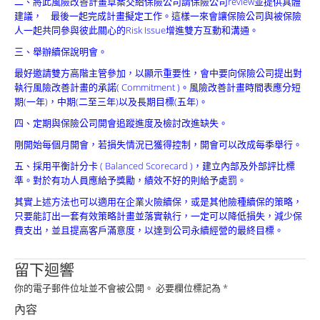
二、將此風險改善計畫草案交給保險公司請保險公司review並提供具體
Product
建議， 最後一起完成計畫擬定工作。這樣一來會讓保險公司與被保險
人一起共同參與彼此關心的Risk Issue增進雙方互動和溝通。
三、舉辦續保說明會。
最好邀請雙方高階主管參加，以顯示重要性，會中要向保險公司提出對
執行風險改善計畫的承諾( Commitment )。風險改善計畫時間表應分短
期(一年)，中期(二至三年)以及長期目標(五年)。
四、定期與保險公司開會追蹤進度及檢討改進缺失。
剛開始每個月開會，若損失情況已獲得控制，開會可以改成每季舉行。
五、採用平衡計分卡 ( Balanced Scorecard )，建立內部及外部評比標
準。對於有功人員應給予獎勵，績效不好的則給予處罰。
其實上述方法也可以適用在企業火險續保，或是其他險種續保的策略，
只要能訂出一套有效策略計畫並落實執行，一定可以降低損失，減少保
費支出，並且提高客戶滿意度，以達到公司永續經營的最終目標。
留下迴響
你的電子郵件位址並不會被公開。
必要欄位標記為
*
內容