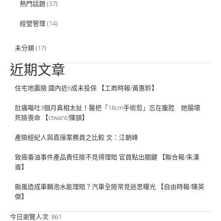
熱門話題
(37)
經營管理
(14)
未分類
(17)
近期文章
住宅地震險 國內近6成未投保 【工商時報/黃惠聆】
肚痛嘔吐3個月真相太扯！醫把「18cm手術剪」忘在腹腔 她腸壞
死險喪命 【ctwant/陳頡】
產險經紀人與直接業務員之比較 文：江朝峰
致癌毒油事件產品責任險不見得理賠 官員點出關鍵 【聯合報/朱漢
崙】
颱風造成車輛泡水能理賠？汽車全險常見迷思曝光 【自由時報/陳英
傑】
今日瀏覽人次:
861