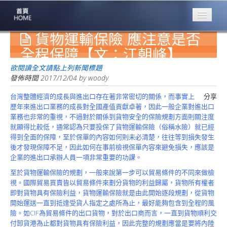
貨物運輸保險 應注意是否
專業豐林
Professional
全程保障【文：江朝峰】
保險大家談
欲閱讀全文請點上列新聞標題
1386集
發佈時間
2017/12/04
by
woody
台灣整體經濟的成長與進出口存在著非常密切的關係，而事實上
分享
台灣商業保險
歷年來進出口業務的成長對全國產值貢獻卓著，因此一般企業對進出口
第一品牌
業務也非常的重視，不過對於關係到貨物安全的保險規劃方面則關注度
就顯得比較低，通常認為只要投保了貨物運輸保險（俗稱水險）就已經
關於豐林
得到全面的保障，至於保單的內容如何則未必清楚，往往等到損失發生
About
後才發現保障不足，因此如何在事前檢視保單內容來避免損失，應該是
企業的進出口承辦人員一項非常重要的功課。
服務項目
Service
至於貨物運輸保險的規劃，一般來說第一步可以貿易條件的不同來做檢
視。國際貿易買賣皆以貿易條件來劃分貨物的利益歸屬，貨物所有權者
火災保額
即對貨物具有保險利益，貨物運輸保險就是由此開始逐段規劃，從貨物
估算系統
開始運送一直到抵達受貨人指定之處所為止，最好能夠包含到全程的風
險。如CIF為貿易條件的出口貨物，對於出口商而言，一直到貨物順利交
商品簡介
付卸貨港為止都對貨物具有保險利益，因此完整的規劃應當是要將內陸