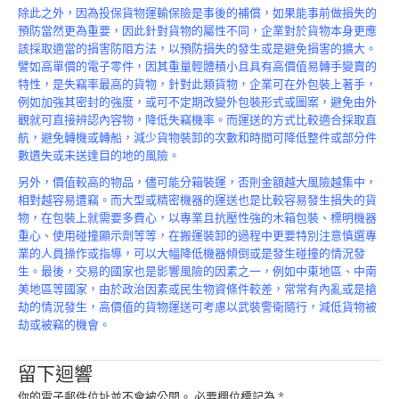
除此之外，因為投保貨物運輸保險是事後的補償，如果能事前做損失的
預防當然更為重要，因此針對貨物的屬性不同，企業對於貨物本身更應
該採取適當的損害防阻方法，以預防損失的發生或是避免損害的擴大。
譬如高單價的電子零件，因其重量輕體積小且具有高價值易轉手變賣的
特性，是失竊率最高的貨物，針對此類貨物，企業可在外包裝上著手，
例如加強其密封的強度，或可不定期改變外包裝形式或圖案，避免由外
觀就可直接辨認內容物，降低失竊機率。而運送的方式比較適合採取直
航，避免轉機或轉船，減少貨物裝卸的次數和時間可降低整件或部分件
數遺失或未送達目的地的風險。
另外，價值較高的物品，儘可能分箱裝運，否則金額越大風險越集中，
相對越容易遭竊。而大型或精密機器的運送也是比較容易發生損失的貨
物，在包裝上就需要多費心，以專業且抗壓性強的木箱包裝、標明機器
重心、使用碰撞顯示劑等等，在搬運裝卸的過程中更要特別注意慎選專
業的人員操作或指導，可以大幅降低機器傾倒或是發生碰撞的情況發
生。最後，交易的國家也是影響風險的因素之一，例如中東地區、中南
美地區等國家，由於政治因素或民生物資條件較差，常常有內亂或是搶
劫的情況發生，高價值的貨物運送可考慮以武裝警衛隨行，減低貨物被
劫或被竊的機會。
留下迴響
你的電子郵件位址並不會被公開。
必要欄位標記為
*