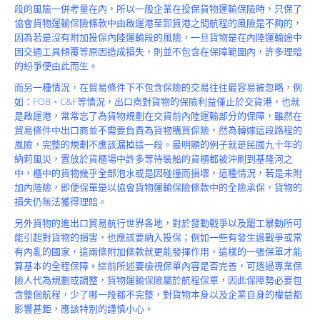
Product
段的風險一併考量在內，所以一般企業在投保貨物運輸保險時，只保了
協會貨物運輸保險條款中由啟運港至卸貨港之間航程的風險是不夠的，
因為若是沒有附加投保內陸運輸段的風險，一旦貨物是在內陸運輸途中
因交通工具傾覆等原因造成損失，則並不包含在保障範圍內，許多理賠
的紛爭便由此而生。
而另一種情況，在貿易條件下不包含保險的交易往往最容易被忽略，例
如：FOB、C&F等情況，出口商對貨物的保險利益僅止於交貨港，也就
是啟運港，常常忘了為貨物規劃在交貨前內陸運輸部分的保障，雖然在
貿易條件中出口商並不需要負責為貨物購買保險，然為轉嫁這段路程的
風險，完整的規劃不應該漏掉這一段。最明顯的例子就是民國九十年的
納莉風災，置放於貨櫃場中許多等待裝船的貨櫃都被沖刷到基隆河之
中，櫃中的貨物幾乎全部泡水或是因碰撞而損壞，這種情況，若是未附
加內陸險，即便保單是以協會貨物運輸保險條款中的全險承保，貨物的
損失仍無法獲得理賠。
另外貨物的進出口貿易航行世界各地，對於發動戰爭以及罷工暴動所可
能引起對貨物的損害，也應該要納入投保；例如一些有發生過戰爭或常
有內亂的國家，這兩條附加條款就更能發揮作用，這樣的一張保單才能
算基本的全程保障。綜前所述要檢視保單內容是否完善，可透過專業保
險人代為規劃或調整，貨物運輸保險屬於航程保單，因此保障勢必要包
含整個航程，少了哪一段都不完整，對貨物本身以及企業自身的權益都
影響甚鉅，應該特別的謹慎小心。