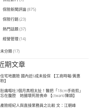
保險新聞評論
(875)
保險行銷
(23)
熱門話題
(37)
經營管理
(14)
未分類
(17)
近期文章
住宅地震險 國內近6成未投保 【工商時報/黃惠
聆】
肚痛嘔吐3個月真相太扯！醫把「18cm手術剪」
忘在腹腔 她腸壞死險喪命 【ctwant/陳頡】
產險經紀人與直接業務員之比較 文：江朝峰