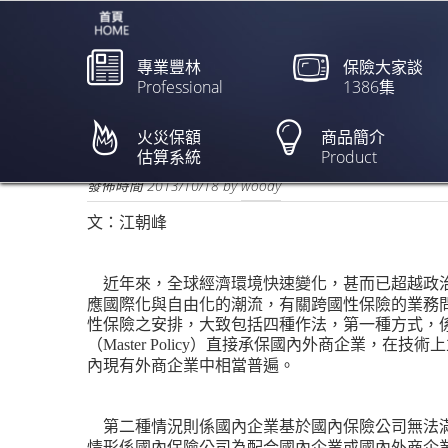
專業豐林
保險大家談
Professional
1386集
跨國保險的規劃原則
火災保額
商品簡介
估算系統
Product
欲閱讀全文請點上列新聞標題
發佈時間
2013/10/18
by
woody
文：江朝峰
近年來，全球經濟環境快速變化，甚而已超越政
應國際化與自由化的潮流，有關跨國性保險的業務
性保險之安排，大致包括四種作法，第一種方式，
（
）直接承保國內外商企業，在技術上
Master Policy
內現有外商企業中相當普遍。
第二種情況則係國內企業基於國內保險公司無法
情形係國內保險公司為配合國內企業或國內外商企