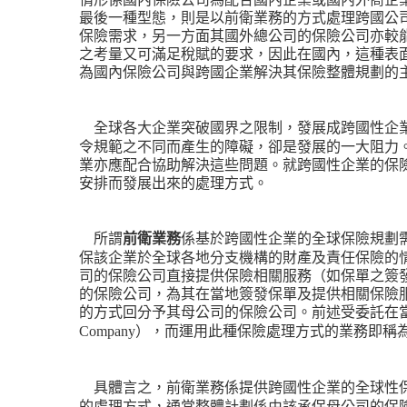
最後一種型態，則是以前衛業務的方式處理跨國公
保險需求，另一方面其國外總公司的保險公司亦較
之考量又可滿足稅賦的要求，因此在國內，這種表
為國內保險公司與跨國企業解決其保險整體規劃的
全球各大企業突破國界之限制，發展成跨國性企
令規範之不同而產生的障礙，卻是發展的一大阻力
業亦應配合協助解決這些問題。就跨國性企業的保
安排而發展出來的處理方式。
所謂
前衛業務
係基於跨國性企業的全球保險規劃
保該企業於全球各地分支機構的財產及責任保險的
司的保險公司直接提供保險相關服務（如保單之簽
的保險公司，為其在當地簽發保單及提供相關保險
的方式回分予其母公司的保險公司。前述受委託在
），而運用此種保險處理方式的業務即稱
Company
具體言之，前衛業務係提供跨國性企業的全球性
的處理方式，通常整體計劃係由該承保母公司的保