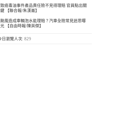
致癌毒油事件產品責任險不見得理賠 官員點出關
鍵 【聯合報/朱漢崙】
颱風造成車輛泡水能理賠？汽車全險常見迷思曝
光 【自由時報/陳英傑】
今日瀏覽人次:
829