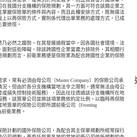
司在我國分支機構的保險規劃，其一方面可符合該類企業之
能掌握保險單的條件與內容。而且此種安排方式，既無違法
面上以再保險方式，實則係代理出單業務的處理方式，已成
主要途徑。
業乃必然之趨勢，在其發展過程當中，因各國社會環境、法
。面對這些障礙，除該跨國性企業當盡力排除外，其相關行
險規劃而言，前衛業務便是保險業為配合跨國性企業的保險
需求，常有必須由母公司（
）的保險公司承
Master Company
情況。但由於各分支機構當地法令之限制，通常無法由母公
發或損失控制技術服務），因此往往透過該分支機構所在地
服務，該簽單公司並將該項業務依約定比例，以臨時再保險
當地簽單的保險公司即所謂前衛公司（
Fronting
為前衛業務。
保險計劃的國外保險公司，為配合其主保單規劃所經常採行
險公司規劃，再委託世界各地的當地前衛公司依所規劃的內