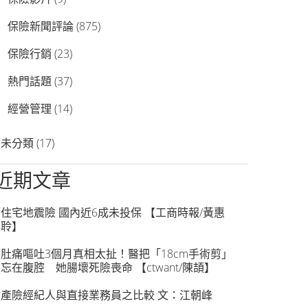
保險新聞評論
(875)
保險行銷
(23)
熱門話題
(37)
經營管理
(14)
未分類
(17)
近期文章
住宅地震險 國內近6成未投保 【工商時報/黃惠
聆】
肚痛嘔吐3個月真相太扯！醫把「18cm手術剪」
忘在腹腔 她腸壞死險喪命 【ctwant/陳頡】
產險經紀人與直接業務員之比較 文：江朝峰