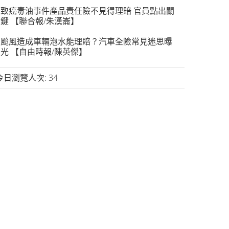
致癌毒油事件產品責任險不見得理賠 官員點出關
鍵 【聯合報/朱漢崙】
颱風造成車輛泡水能理賠？汽車全險常見迷思曝
光 【自由時報/陳英傑】
今日瀏覽人次:
34