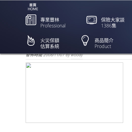
專業豐林
保險大家談
Professional
1386集
運送舊機器 投保先告知 
火災保額
商品簡介
估算系統
Product
欲閱讀全文請點上列新聞標題
發佈時間
2008/11/07
by
woody