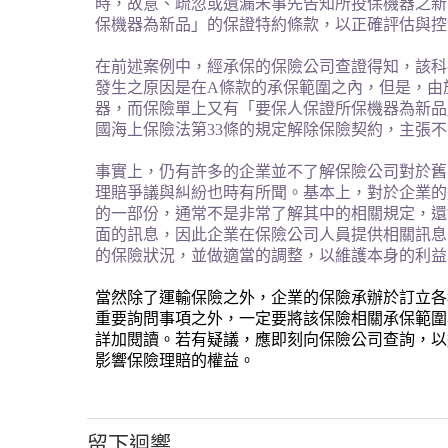
時，故意、疏忽或遺漏未事先告知所投保機器之新
保機器為新品」的保證特約條款，以正確評估與控
在前述案例中，經承保的保險公司查證得知，該科
發生之原因是在
A
條款的承保範圍之內，但是，由
器，而保險單上又有「要保人保證所保機器為新品
國海上保險法第
33
條的規定解除保險契約，主張不
事實上，仍有許多的企業並不了解保險公司對於舊
理賠爭議與糾紛也時有所聞。基本上，對於企業的
的一部份，通常不是非常了解其中的相關規定，還
面的訊息，因此企業在保險公司人員提供相關訊息
的保險狀況，並做適當的調整，以維護本身的利益
當然除了運輸保險之外，企業的保險承辦於訂立各
重要詢問事項之外，一定要將該保險相關承保範圍
詳加閱讀。若有疑議，應即刻向保險公司查詢，以
影響保險理賠的權益。
留下迴響