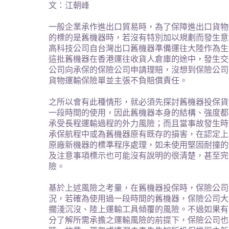
文：江朝峰
一般企業承作進出口貿易時，為了保障進出口貨物
的標的是舊機器時，若沒有特別加以規劃而發生意
高科技公司自台灣出口舊機器準備運往大陸作為生
這批舊機器在香港運往收貨人倉庫的途中，發生交
公司向承保的保險公司申請理賠，沒想到保險公司
貨物運輸保險單並主張不負賠償責任。
之所以會有此種情形，就必須先探討舊機器投保貨
一段時間的使用，因此舊機器本身的結構、強度都
承受長程運輸過程的外力風險；而且當事故發生時
承保航程中或為舊機器原有既存的損害，在認定上
原廠新機器的標準程序處理，如未使用堅固耐撞的
及注意事項標示也可能沒有說明的很清楚，甚至完
險。
基於上述風險之考量，在舊機器投保時，保險公司
況，若確為使用過一段時間的舊機器，保險公司大
擱淺沉沒、陸上運輸工具傾覆的風險。不過如果有
分了解所需承擔之運輸風險的前提下，保險公司也