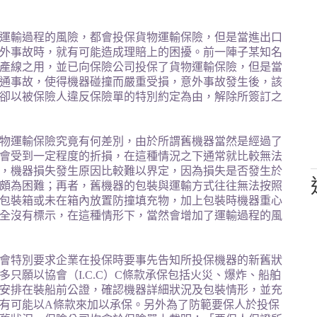
運輸過程的風險，都會投保貨物運輸保險，但是當進出口
外事故時，就有可能造成理賠上的困擾。前一陣子某知名
產線之用，並已向保險公司投保了貨物運輸保險，但是當
通事故，使得機器碰撞而嚴重受損，意外事故發生後，該
卻以被保險人違反保險單的特別約定為由，解除所簽訂之
物運輸保險究竟有何差別，由於所謂舊機器當然是經過了
會受到一定程度的折損，在這種情況之下通常就比較無法
，機器損失發生原因比較難以界定，因為損失是否發生於
頗為困難；再者，舊機器的包裝與運輸方式往往無法按照
包裝箱或未在箱內放置防撞填充物，加上包裝時機器重心
全沒有標示，在這種情形下，當然會增加了運輸過程的風
會特別要求企業在投保時要事先告知所投保機器的新舊狀
多只願以協會（
I.C.C
）
C
條款承保包括火災、爆炸、船舶
安排在裝船前公證，確認機器詳細狀況及包裝情形，並充
有可能以
A
條款來加以承保。另外為了防範要保人於投保