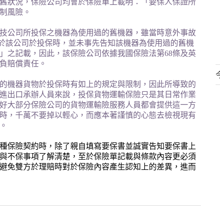
舊狀況，保險公司均會於保險單上載明：「要保人保證所
制風險。
技公司所投保之機器為使用過的舊機器，雖當時意外事故
於該公司於投保時，並未事先告知該機器為使用過的舊機
」之記載，因此，該保險公司依據我國保險法第
68
條及英
負賠償責任。
的機器貨物於投保時有如上的規定與限制，因此所導致的
進出口承辦人員來說，投保貨物運輸保險只是其日常作業
好大部分保險公司的貨物運輸險服務人員都會提供這一方
時，千萬不要掉以輕心，而應本著謹慎的心態去檢視現有
。
種保險契約時，除了親自填寫要保書並誠實告知要保書上
與不保事項了解清楚，至於保險單記載與條款內容更必須
避免雙方於理賠時對於保險內容產生認知上的差異，進而