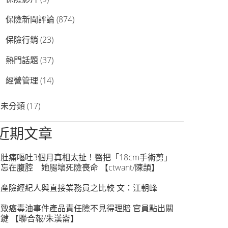
保險新聞評論
(874)
保險行銷
(23)
熱門話題
(37)
經營管理
(14)
未分類
(17)
近期文章
肚痛嘔吐3個月真相太扯！醫把「18cm手術剪」
忘在腹腔 她腸壞死險喪命 【ctwant/陳頡】
產險經紀人與直接業務員之比較 文：江朝峰
致癌毒油事件產品責任險不見得理賠 官員點出關
鍵 【聯合報/朱漢崙】