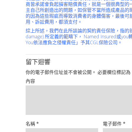
商皆承諾會負起損害賠償責任，就是一個很典型的
主自己所創造出的問題，如保管不當所造成產品的
的因為這些瑕疵而導致消費者的身體傷害，最後可
用、訴訟費用，都須支付。
綜上所述，我們在此所談論的契約責任保險，指的就是在CGL保
damage) 所定義的範疇下， Named Insured或
You依法應負之侵權責任」予其CGL保險公司。
留下迴響
你的電子郵件位址並不會被公開。
必要欄位標記為
內容
名稱
*
電子郵件
*