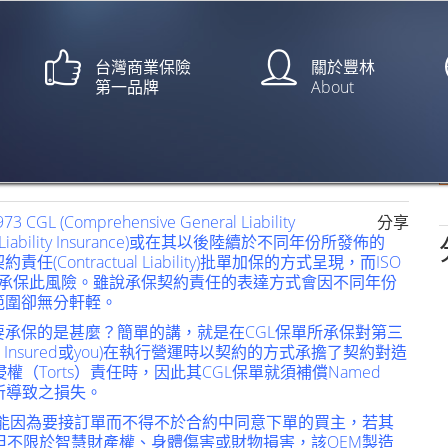
台灣商業保險
關於豐林
第一品牌
About
tual Liability)【文：王人
omprehensive General Liability
分享
neral Liability Insurance)或在其以後陸續於不同年份所發佈的
任(Contractual Liability)批單加保的方式呈現，而ISO
含）承保此風險。雖說承保契約責任的表達方式會因不同年份
範圍卻無分軒輊。
要承保的是甚麼？簡單的講，就是在CGL保單所承保對第三
Insured或you)在執行營運時以契約的方式承擔了契約對造
Torts）責任時，因此其CGL保單就須補償Named
任所導致之損失。
you)可能因為要接訂單而不得不於合約中同意下單的買主，若其
但不限於智慧財產權、身體傷害或財物損害，該OEM製造