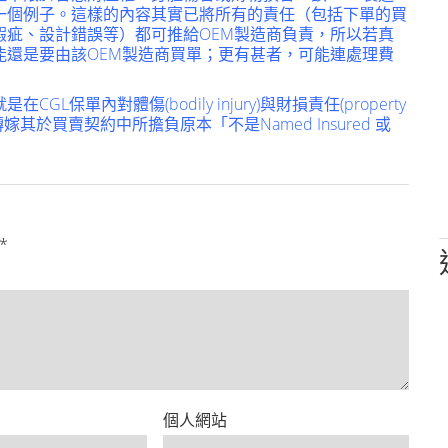
一個例子。這樣的內容其實已將所有的責任（包括下單的買
瑕疵、設計錯誤等）都可推給OEM製造商負責，所以若真
能還是要由該OEM製造商買單；更有甚者，可能連處理費
單內對體傷(bodily injury)與財損責任(property
you轉嫁其於買賣契約中所擔負原本「不是Named Insured 或
*
個人網站