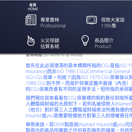
專業豐林
保險大家談
Professional
1386集
CGL中的契約責任(Contrac
龍】
火災保額
商品簡介
估算系統
Product
欲閱讀全文請點上列新聞標題
發佈時間
2019/09/16
by
woody
首先在此必須澄清的是本標題所指的CGL是指ISO 1973 CGL (C
Insurance)而非ISO 1986 CGL(Commercial Ge
ISO CGL保單。何故？因為ISO 1973 CGL保單係以契約責
1986 CGL則不然，而是於保單定義中直接（內
的CGL保單而會有不同的呈現手法，但所指的承保
我們現在就來看看在CGL保單裡的契約責任到底所
人體傷與財損的大原則下，若列名被保險人(Named 
（他方）對於第三人之體傷或財損依法所應負擔的侵權（
Insured或you答應要賠償他方對第三人的侵權責
舉例來說，若OEM製造商(Named Insured或
製造出的商品所導致之任何有形無形的損害，包括