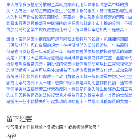
東人數愈多股權愈分散的企業就更應該利用保險來保障營業中斷的損
失，因為這一類的企業如果發生了營業中斷的損失，勢將嚴重影響投資
人的利益而造成投資意願降低，甚至進一步妨礙到企業經營的策略，由
此看來最需要投保營業中斷保險的企業應該就是上市上櫃的公司，不過
由於台灣的企業主觀風險意識比較低，所以投保率也相對不是很高。
最後，投保營業中斷保險時還有兩個比較特殊的設計，包括補償期間
（保險期間）與自負額的規定，在補償期間的部分通常以一年為原則，
但是也可以超過一年或低於一年，時間長短係依據預估恢復營業的期間
而定，如果今天企業本身危機處理與風險管理機制非常完整，產能替代
機制規劃得相當完善，則投保的營業中斷保險期間可以比正常恢復營運
的期間縮短，或者可以另外加保為了加速恢復營運而支付趕工或加急運
費所設計的額外費用保險。至於自負額方面與一般保險單中規定一定金
額或比率的方式不太一樣，營業中斷保險是以期間當作自負額，通常標
準保單會以五個連續工作天為原則，也就是在損失發生後經過五個正常
的工作天數後仍然無法恢復營業才視為真正的營業中斷，其目的當然就
是避免一些小額損失所引起繁瑣的理賠程序，並進而降低保費的負擔。
留下迴響
你的電子郵件位址並不會被公開。
必要欄位標記為
*
內容