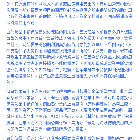
Product
運，其原應有的淨利收入、薪資或固定費用支出等，皆可由營業中斷保
險保障。前述這兩大項目的額度則必須在投保之前由保險公司協助計算
出來作為未來理賠的依據，不過也可以因為企業特質的不同而選擇僅投
保持續費用即可。
由於營業中斷保險是火災保險的附加險，因此理賠的前提是必須有保險
事故的發生，而且這些事故造成了保險財產的損失，並因而引發了營業
中斷，此時所損失的預期利潤與持續費用才能加以理賠。舉例來說，某
企業投保了火災保險附加地震與爆炸險，再加保了營業中斷險，現在如
果發生了颱風摧毀廠房造成企業營業中斷，但因為該企業並未附加颱風
險所以除了財產的直接損失不能賠償之外，颱風所造成的營業中斷當然
也不能理賠；另外如果是發生了地震，企業本身並未受損但因交通受阻
而無法繼續營運，此時由於並未發生直接損失所以也不在保障範圍之
內。
但是如果是上下游廠商發生保險事故而引起投保企業營業中斷，此企業
本身雖然並未發生事故，但也可能因而發生營業中斷，則可以考慮投保
連帶營業中斷保險，例如乙企業的上游廠商（原料供應商）為甲工廠，
丙工廠則為乙的下游廠商（產品代理商），現假設甲或丙為乙的唯一原
料來源及產品出路廠商，如果甲或丙因火災或其他保險事故而致無法繼
續與乙往來，則乙將因而營業停頓，其所致乙預期利潤及持續費用的損
失即為乙的連帶營業中斷保險所承保之範圍。
另外值得一提的是有些企業特別需要營業中斷險的保障，譬如基本上股