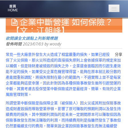
企業中斷營運 如何保險？
專業豐林
Professional
【文：江朝峰】
保險大家談
欲閱讀全文請點上列新聞標題
1386集
發佈時間
2023/07/03
by
woody
常見一些大廠意外發生大火造成了相當嚴重的損失，如果已經投
分享
台灣商業保險
保了火災保險，那火災所造成的直接損失原則上會依據保單的規定來加
第一品牌
以補償，但是除財產被燒毀的損失之外，企業還會面臨因而引起生產效
能不足的損失，如果受災企業危機管理得當，能夠在原本就比較分散的
關於豐林
產能間重新調配，將損失限制在最小的範圍內，不過實際上並不是每家
About
企業都能夠這麼幸運，因此針對因為各種保險事故發生後所引起營運的
中斷，其實考慮去投保營業中斷保險或許是最經濟、簡單、有效的企業
服務項目
風險管理對策。
Service
所謂營業中斷保險是指保障企業（被保險人）因火災或其附加保險事故
火災保額
造成財產毀損而導致營業停頓，影響了原可賺取的預期利潤以及發生持
估算系統
續費用的損失。其中預期利潤指的是未來一定期間原本可以賺取但因為
保險事故發生而無法賺取的利潤，而持續費用則是指雖然發生了事故但
商品簡介
仍然要繼續支付的費用，簡單來說企業因保險事故發生而無法繼續營