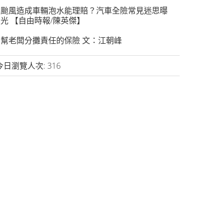
颱風造成車輛泡水能理賠？汽車全險常見迷思曝
光 【自由時報/陳英傑】
幫老闆分攤責任的保險 文：江朝峰
今日瀏覽人次:
316