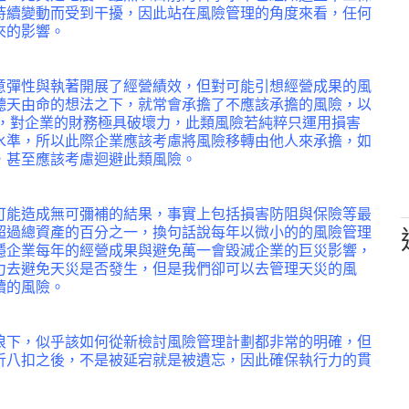
持續變動而受到干擾，因此站在風險管理的角度來看，任何
來的影響。
意彈性與執著開展了經營績效，但對可能引想經營成果的風
聽天由命的想法之下，就常會承擔了不應該承擔的風險，以
大，對企業的財務極具破壞力，此類風險若純粹只運用損害
水準，所以此際企業應該考慮將風險移轉由他人來承擔，如
，甚至應該考慮迴避此類風險。
可能造成無可彌補的結果，事實上包括損害防阻與保險等最
超過總資產的百分之一，換句話說每年以微小的的風險管理
穩企業每年的經營成果與避免萬一會毀滅企業的巨災影響，
力去避免天災是否發生，但是我們卻可以去管理天災的風
續的風險。
浪下，似乎該如何從新檢討風險管理計劃都非常的明確，但
折八扣之後，不是被延宕就是被遺忘，因此確保執行力的貫