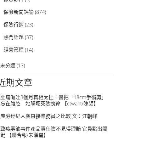
保險新聞評論
(874)
保險行銷
(23)
熱門話題
(37)
經營管理
(14)
未分類
(17)
近期文章
肚痛嘔吐3個月真相太扯！醫把「18cm手術剪」
忘在腹腔 她腸壞死險喪命 【ctwant/陳頡】
產險經紀人與直接業務員之比較 文：江朝峰
致癌毒油事件產品責任險不見得理賠 官員點出關
鍵 【聯合報/朱漢崙】