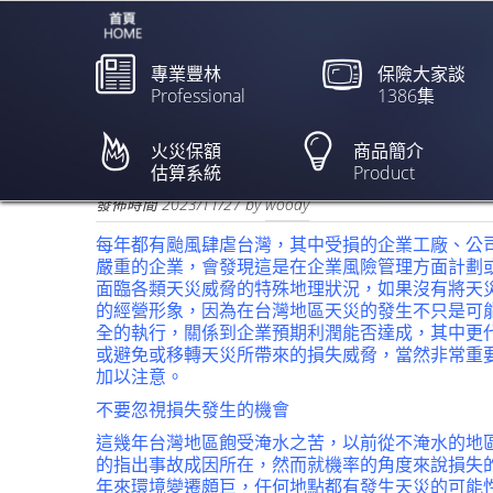
專業豐林
保險大家談
Professional
1386集
天災風險管理 三不一沒
火災保額
商品簡介
估算系統
Product
欲閱讀全文請點上列新聞標題
發佈時間
2023/11/27
by
woody
每年都有颱風肆虐台灣，其中受損的企業工廠、公
嚴重的企業，會發現這是在企業風險管理方面計劃
面臨各類天災威脅的特殊地理狀況，如果沒有將天
的經營形象，因為在台灣地區天災的發生不只是可
全的執行，關係到企業預期利潤能否達成，其中更
或避免或移轉天災所帶來的損失威脅，當然非常重
加以注意。
不要忽視損失發生的機會
這幾年台灣地區飽受淹水之苦，以前從不淹水的地
的指出事故成因所在，然而就機率的角度來說損失
年來環境變遷頗巨，任何地點都有發生天災的可能