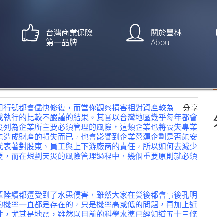
台灣商業保險
關於豐林
第一品牌
About
有【文：江朝峰】
司行號都會儘快修復，而當你觀察損害相對資產較為
分享
或執行的比較不嚴謹的結果。其實以台灣地區幾乎每年都會
災列為企業所主要必須管理的風險，這類企業也將喪失專業
能造成財產的損失而已，也會影響到企業營運企劃是否能安
代表著對股東、員工與上下游廠商的責任，所以如何去減少
要，而在規劃天災的風險管理過程中，幾個重要原則就必須
區陸續都遭受到了水患侵害，雖然大家在災後都會事後孔明
的機率一直都是存在的，只是機率高或低的問題，再加上近
性，尤其是地震，雖然以目前的科學水準已經知道五十三條