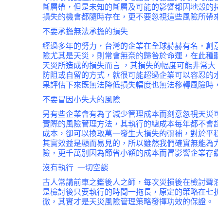
斷層帶，但是未知的斷層及可能的影響都因地殼的
損失的機會都隨時存在，更不要忽視這些風險所帶
不要承擔無法承擔的損失
經過多年的努力，台灣的企業在全球赫赫有名，創
險尤其是天災，則常會無奈的歸咎於命運，在此種
天災所造成的損失而言 ，其損失的幅度可能非常
防阻或自留的方式，就很可能超過企業可以容忍的
果評估下來既無法降低損失幅度也無法移轉風險時
不要冒因小失大的風險
另有些企業會有為了減少管理成本而刻意忽視天災
實際的風險管理方法，其執行的總成本每年都不會
成本，卻可以換取萬一發生大損失的彌補，對於平
其實效益是顯而易見的，所以雖然我們確實無能為
險，更千萬別因為節省小額的成本而冒影響企業存
沒有執行 一切空談
古人常講前車之鑑後人之師，每次災損後在檢討聲
是檢討後只要執行的時間一拖長，原定的策略在七
徹，其實才是天災風險管理策略發揮功效的保證。