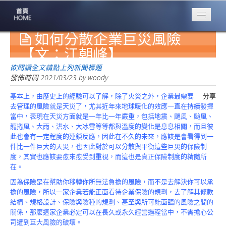
如何分散企業巨災風險
專業豐林
Professional
【文：江朝峰】
保險大家談
欲閱讀全文請點上列新聞標題
1386集
發佈時間
2021/03/23
by
woody
基本上，由歷史上的經驗可以了解，除了火災之外，企業最需要
分享
台灣商業保險
去管理的風險就是天災了，尤其近年來地球暖化的效應一直在持續發揮
第一品牌
當中，表現在天災方面就是一年比一年嚴重，包括地震、颶風、颱風、
龍捲風、大雨、洪水、大冰雪等等都與溫度的變化是息息相關，而且彼
關於豐林
此也會有一定程度的連鎖反應，因此在不久的未來，應該是會看得到一
About
件比一件巨大的天災，也因此對於可以分散與平衡這些巨災的保險制
度，其實也應該要愈來愈受到重視，而這也是真正保險制度的精隨所
服務項目
在。
Service
因為保險是在幫助你移轉你所無法負擔的風險，而不是去解決你可以承
火災保額
擔的風險，所以一家企業若能正面看待企業保險的規劃，去了解其條款
估算系統
結構、規格設計、保險與險種的規劃、甚至與所可能面臨的風險之間的
關係，那麼這家企業必定可以在長久或永久經營過程當中，不需擔心公
商品簡介
司遭到巨大風險的破壞。