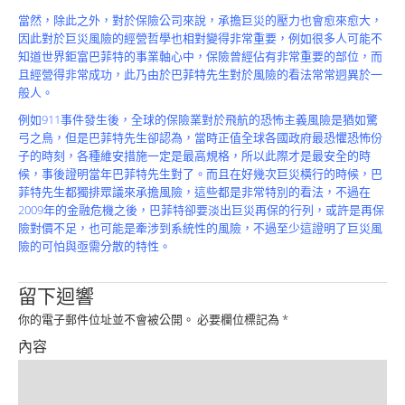
Product
當然，除此之外，對於保險公司來說，承擔巨災的壓力也會愈來愈大，
因此對於巨災風險的經營哲學也相對變得非常重要，例如很多人可能不
知道世界鉅富巴菲特的事業軸心中，保險曾經佔有非常重要的部位，而
且經營得非常成功，此乃由於巴菲特先生對於風險的看法常常迥異於一
般人。
例如911事件發生後，全球的保險業對於飛航的恐怖主義風險是猶如驚
弓之鳥，但是巴菲特先生卻認為，當時正值全球各國政府最恐懼恐怖份
子的時刻，各種維安措施一定是最高規格，所以此際才是最安全的時
候，事後證明當年巴菲特先生對了。而且在好幾次巨災橫行的時候，巴
菲特先生都獨排眾議來承擔風險，這些都是非常特別的看法，不過在
2009年的金融危機之後，巴菲特卻要淡出巨災再保的行列，或許是再保
險對價不足，也可能是牽涉到系統性的風險，不過至少這證明了巨災風
險的可怕與亟需分散的特性。
留下迴響
你的電子郵件位址並不會被公開。
必要欄位標記為
*
內容