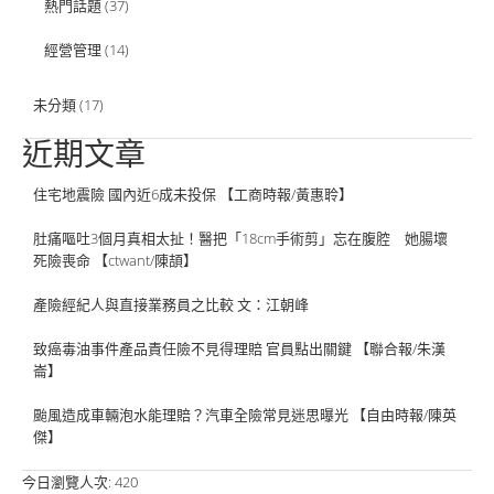
熱門話題
(37)
經營管理
(14)
未分類
(17)
近期文章
住宅地震險 國內近6成未投保 【工商時報/黃惠聆】
肚痛嘔吐3個月真相太扯！醫把「18cm手術剪」忘在腹腔 她腸壞
死險喪命 【ctwant/陳頡】
產險經紀人與直接業務員之比較 文：江朝峰
致癌毒油事件產品責任險不見得理賠 官員點出關鍵 【聯合報/朱漢
崙】
颱風造成車輛泡水能理賠？汽車全險常見迷思曝光 【自由時報/陳英
傑】
今日瀏覽人次:
420