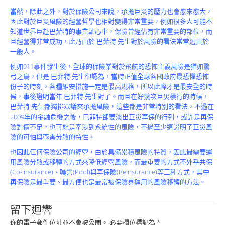
Product
當然，除此之外，對於保險公司來說，承擔巨災的壓力也會愈來愈大，
因此對於巨災風險的經營哲學也相對變得非常重要，例如很多人可能不
知道世界巨赴巴菲特的事業軸心中，保險曾經佔有非常重要的部位，而
且經營得非常成功，此乃由於 巴菲特 先生對於風險的看法常常迥異於
一般人。
例如911事件發生後，全球的保險業對於飛航的恐怖主義風險是猶如驚
弓之鳥，但是 巴菲特 先生卻認為，當時正值全球各國政府最恐懼恐怖
份子的時刻，各種維安措施一定是最高規格，所以此際才是最安全的時
候，事後證明當年 巴菲特 先生對了。而且在好幾次巨災橫行的時候，
巴菲特 先生都獨排眾議來承擔風險，這些都是非常特別的看法，不過在
2009年的金融危機之後，巴菲特卻要淡出巨災再保的行列，或許是再保
險對價不足，也可能是牽涉到系統性的風險，不過至少這證明了巨災風
險的可怕與亟需分散的特性。
也因此任何保險公司的經營，由於具備累積風險的特質，因此最需要運
用風險分散或移轉的方式來降低經營風險，而最重要的方式不外乎共保
(Co-insurance)、聯營(Pool)與再保險(Reinsurance)等三種方式，其中
再保險是最重要、最方便也是最常被保險界運用的風險移轉的方法。
留下迴響
你的電子郵件位址並不會被公開。
必要欄位標記為
*