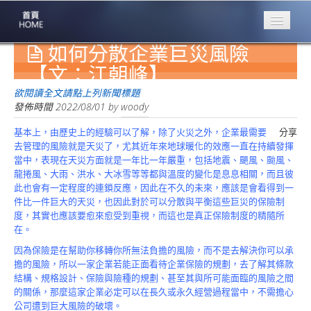
如何分散企業巨災風險
專業豐林
Professional
【文：江朝峰】
保險大家談
欲閱讀全文請點上列新聞標題
1386集
發佈時間
2022/08/01
by
woody
基本上，由歷史上的經驗可以了解，除了火災之外，企業最需要
分享
台灣商業保險
去管理的風險就是天災了，尤其近年來地球暖化的效應一直在持續發揮
第一品牌
當中，表現在天災方面就是一年比一年嚴重，包括地震、颶風、颱風、
龍捲風、大雨、洪水、大冰雪等等都與溫度的變化是息息相關，而且彼
關於豐林
此也會有一定程度的連鎖反應，因此在不久的未來，應該是會看得到一
About
件比一件巨大的天災，也因此對於可以分散與平衡這些巨災的保險制
度，其實也應該要愈來愈受到重視，而這也是真正保險制度的精隨所
服務項目
在。
Service
因為保險是在幫助你移轉你所無法負擔的風險，而不是去解決你可以承
火災保額
擔的風險，所以一家企業若能正面看待企業保險的規劃，去了解其條款
估算系統
結構、規格設計、保險與險種的規劃、甚至其與所可能面臨的風險之間
的關係，那麼這家企業必定可以在長久或永久經營過程當中，不需擔心
商品簡介
公司遭到巨大風險的破壞。