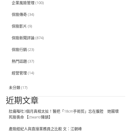
企業風險管理
(100)
保險傳奇
(34)
保險影片
(9)
保險新聞評論
(874)
保險行銷
(23)
熱門話題
(37)
經營管理
(14)
未分類
(17)
近期文章
肚痛嘔吐3個月真相太扯！醫把「18cm手術剪」忘在腹腔 她腸壞
死險喪命 【ctwant/陳頡】
產險經紀人與直接業務員之比較 文：江朝峰