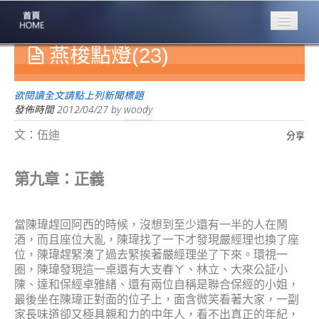
燕梭點燈(23)
專業豐林
Professional
保險大家談
欲閱讀全文請點上列新聞標題
1386集
發佈時間
2012/04/27
by
woody
文：伍迪
分享
台灣商業保險
第一品牌
第九章：正義
關於豐林
About
服務項目
當陳瑋趕回阿西的時候，沒想到至少還有一半的人在鬧
Service
酒，而且座位大亂，陳瑋找了一下才發現嚴經理也換了座
位，陳瑋趕緊湊了過去緊挨著嚴經理坐了下來。環視一
火災保額
圈，陳瑋發現這一桌還有大支春ㄚ、林立、大來公証小
估算系統
陳、達和保經卓雅緒、還有兩位自稱是聯合保經的小姐，
最後坐在陳瑋正對面的位子上，面含微笑看著大家，一副
商品簡介
家長味道卻又極具親和力的中年人，看不出真正的年紀，