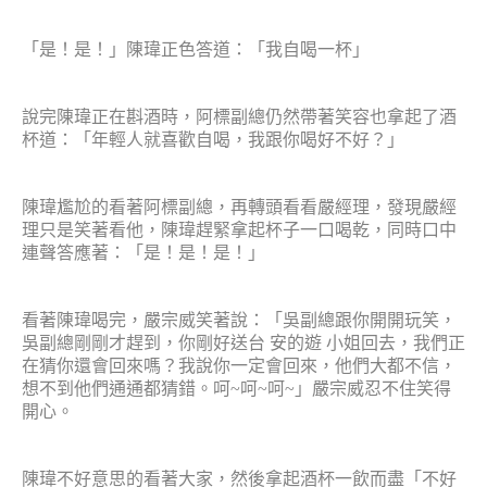
「是！是！」陳瑋正色答道：「我自喝一杯」
說完陳瑋正在斟酒時，阿標副總仍然帶著笑容也拿起了酒
杯道：「年輕人就喜歡自喝，我跟你喝好不好？」
陳瑋尷尬的看著阿標副總，再轉頭看看嚴經理，發現嚴經
理只是笑著看他，陳瑋趕緊拿起杯子一口喝乾，同時口中
連聲答應著：「是！是！是！」
看著陳瑋喝完，嚴宗威笑著說：「吳副總跟你開開玩笑，
吳副總剛剛才趕到，你剛好送台 安的遊 小姐回去，我們正
在猜你還會回來嗎？我說你一定會回來，他們大都不信，
想不到他們通通都猜錯。呵
~
呵
~
呵
~
」嚴宗威忍不住笑得
開心。
陳瑋不好意思的看著大家，然後拿起酒杯一飲而盡「不好