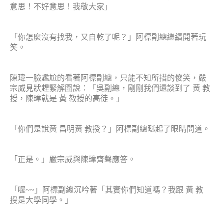
意思！不好意思！我敬大家」
「你怎麼沒有找我，又自乾了呢？」阿標副總繼續開著玩
笑。
陳瑋一臉尷尬的看著阿標副總，只能不知所措的傻笑，嚴
宗威見狀趕緊解圍說：「吳副總，剛剛我們還談到了 黃 教
授，陳瑋就是 黃 教授的高徒。」
「你們是說黃 昌明黃 教授？」阿標副總瞇起了眼睛問道。
「正是。」嚴宗威與陳瑋齊聲應答。
「喔
~~
」阿標副總沉吟著「其實你們知道嗎？我跟 黃 教
授是大學同學。」