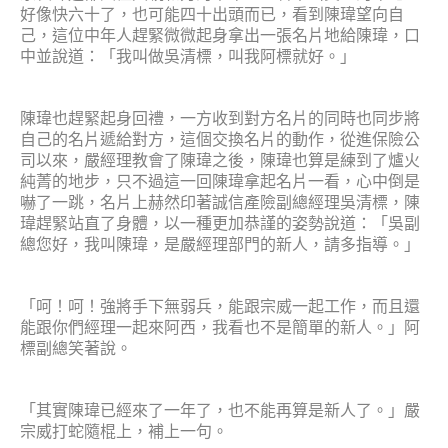
Product
好像快六十了，也可能四十出頭而已，看到陳瑋望向自
己，這位中年人趕緊微微起身拿出一張名片地給陳瑋，口
中並說道：「我叫做吳清標，叫我阿標就好。」
陳瑋也趕緊起身回禮，一方收到對方名片的同時也同步將
自己的名片遞給對方，這個交換名片的動作，從進保險公
司以來，嚴經理教會了陳瑋之後，陳瑋也算是練到了爐火
純菁的地步，只不過這一回陳瑋拿起名片一看，心中倒是
嚇了一跳，名片上赫然印著誠信產險副總經理吳清標，陳
瑋趕緊站直了身體，以一種更加恭謹的姿勢說道：「吳副
總您好，我叫陳瑋，是嚴經理部門的新人，請多指導。」
「呵！呵！強將手下無弱兵，能跟宗威一起工作，而且還
能跟你們經理一起來阿西，我看也不是簡單的新人。」阿
標副總笑著說。
「其實陳瑋已經來了一年了，也不能再算是新人了。」嚴
宗威打蛇隨棍上，補上一句。