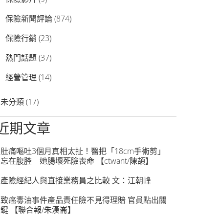
保險新聞評論
(874)
保險行銷
(23)
熱門話題
(37)
經營管理
(14)
未分類
(17)
近期文章
肚痛嘔吐3個月真相太扯！醫把「18cm手術剪」
忘在腹腔 她腸壞死險喪命 【ctwant/陳頡】
產險經紀人與直接業務員之比較 文：江朝峰
致癌毒油事件產品責任險不見得理賠 官員點出關
鍵 【聯合報/朱漢崙】