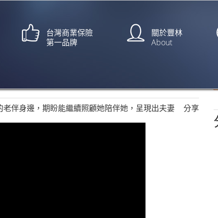
台灣商業保險
關於豐林
第一品牌
About
-最感人肺腑的廣告!!
的老伴身邊，期盼能繼續照顧她陪伴她，呈現出夫妻
分享