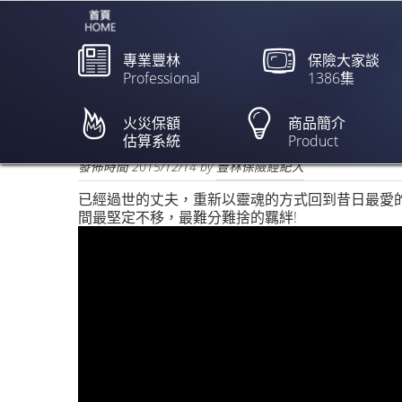
專業豐林
保險大家談
Professional
1386集
元大人壽「照顧你的愛」
火災保額
商品簡介
估算系統
Product
欲閱讀全文請點上列新聞標題
發佈時間
2015/12/14
by
豐林保險經紀人
已經過世的丈夫，重新以靈魂的方式回到昔日最愛
間最堅定不移，最難分難捨的羈絆!