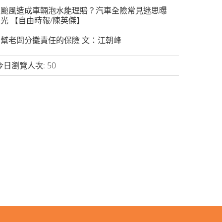
颱風造成車輛泡水能理賠？汽車全險常見迷思曝
光 【自由時報/陳英傑】
幫老闆分攤責任的保險 文：江朝峰
今日瀏覽人次:
50