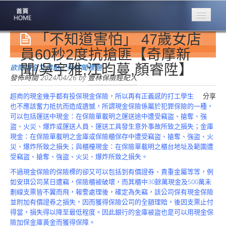
「不知道害怕」 47歲女店
專業豐林
Professional
員60秒2度抗搶匪【奇摩新
聞/吳宇雅,江昀蔓,顏睿陞】
保險大家談
欲閱讀全文請點上列新聞標題
1386集
發佈時間
2024/04/26
by
豐林保險經紀人
超商的現金幾乎都有投保現金保險，所以再有正義感的打工學生
分享
台灣商業保險
也不應該奮力抵抗而造成遺憾，所謂現金保險係屬於犯罪保險的一種，
第一品牌
可以包括運送中現金：在保險單載明之運送途中遭受竊盜、搶奪、強
盜、火災、爆炸或運送人員、運送工具發生意外事故所致之損失；金庫
關於豐林
現金：在保險單載明之金庫或保險櫃保存中遭受竊盜、搶奪、強盜、火
About
災、爆炸所致之損失；與櫃檯現金：在保險單載明之櫃台地址及範圍遭
受竊盜、搶奪、強盜、火災、爆炸所致之損失。
服務項目
Service
不過現金保險的保險標的卻又可以包括到有價證券、貴重金屬等等，例
如安琪公司某日遭竊，保險櫃被破壞，而其櫃中30餘萬現金及500萬未
火災保額
劃線支票皆不翼而飛，報警處理後，確定為失竊，該公司保有現金保險
估算系統
並附加有價證券之損失，因而獲得保險公司的全額理賠，後因支票止付
得當，損失得以降至最低程度。因此銀行的金庫被盜也是可以用現金保
商品簡介
險加保金庫黃金而獲得保障。