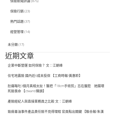
保險新聞評論
(875)
保險行銷
(23)
熱門話題
(37)
經營管理
(14)
未分類
(17)
近期文章
企業中斷營運 如何保險？ 文：江朝峰
住宅地震險 國內近6成未投保 【工商時報/黃惠聆】
肚痛嘔吐3個月真相太扯！醫把「18cm手術剪」忘在腹腔 她腸壞
死險喪命 【ctwant/陳頡】
產險經紀人與直接業務員之比較 文：江朝峰
致癌毒油事件產品責任險不見得理賠 官員點出關鍵 【聯合報/朱漢