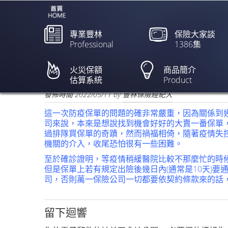
專業豐林
保險大家談
Professional
1386集
「快篩陽即確診」將上路
樣東西才能賠【中時新聞/
火災保額
商品簡介
估算系統
Product
欲閱讀全文請點上列新聞標題
發佈時間
2022/05/11
by
豐林保險經紀人
這一次防疫保單的問題的確非常嚴重，因為關係到
司來說，本來是想說找到機會好好的大賣一番保單
過排隊買保單的奇蹟，然而禍福相倚，隨著疫情失
機關的介入，收尾恐怕很有一些困難。
至於確診證明，等疫情稍緩醫院比較不那麼忙的時
但是保單上若有規定出險後幾日內(通常是10天)
司，否則萬一保險公司一切都要依契約條款來的話
留下迴響