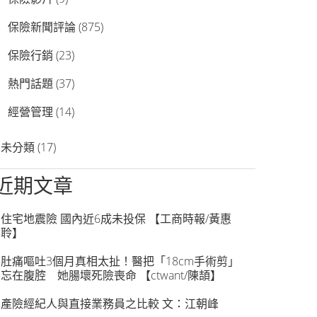
保險新聞評論
(875)
保險行銷
(23)
熱門話題
(37)
經營管理
(14)
未分類
(17)
近期文章
住宅地震險 國內近6成未投保 【工商時報/黃惠
聆】
肚痛嘔吐3個月真相太扯！醫把「18cm手術剪」
忘在腹腔 她腸壞死險喪命 【ctwant/陳頡】
產險經紀人與直接業務員之比較 文：江朝峰