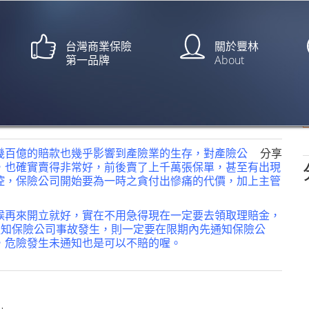
台灣商業保險
關於豐林
第一品牌
About
 防疫保單恐失效 業者：有這2
林毅姚、志平】
幾百億的賠款也幾乎影響到產險業的生存，對產險公
分享
，也確實賣得非常好，前後賣了上千萬張保單，甚至有出現
控，保險公司開始要為一時之貪付出慘痛的代價，加上主管
候再來開立就好，實在不用急得現在一定要去領取理賠金，
要通知保險公司事故發生，則一定要在限期內先通知保險公
，危險發生未通知也是可以不賠的喔。