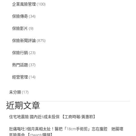
企業風險管理
(100)
保險傳奇
(34)
保險影片
(9)
保險新聞評論
(875)
保險行銷
(23)
熱門話題
(37)
經營管理
(14)
未分類
(17)
近期文章
住宅地震險 國內近6成未投保 【工商時報/黃惠聆】
肚痛嘔吐3個月真相太扯！醫把「18cm手術剪」忘在腹腔 她腸壞
死險喪命 【ctwant/陳頡】