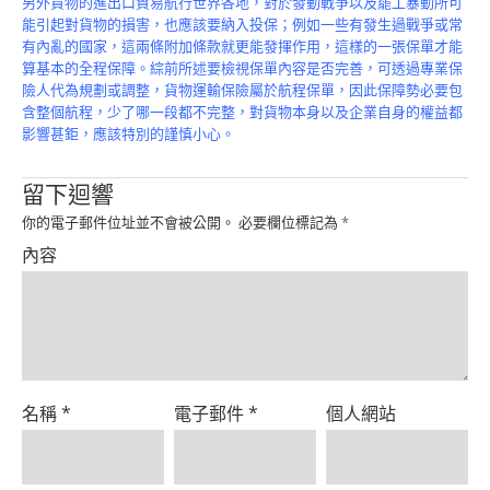
另外貨物的進出口貿易航行世界各地，對於發動戰爭以及罷工暴動所可
Product
能引起對貨物的損害，也應該要納入投保；例如一些有發生過戰爭或常
有內亂的國家，這兩條附加條款就更能發揮作用，這樣的一張保單才能
算基本的全程保障。綜前所述要檢視保單內容是否完善，可透過專業保
險人代為規劃或調整，貨物運輸保險屬於航程保單，因此保障勢必要包
含整個航程，少了哪一段都不完整，對貨物本身以及企業自身的權益都
影響甚鉅，應該特別的謹慎小心。
留下迴響
你的電子郵件位址並不會被公開。
必要欄位標記為
*
內容
名稱
*
電子郵件
*
個人網站