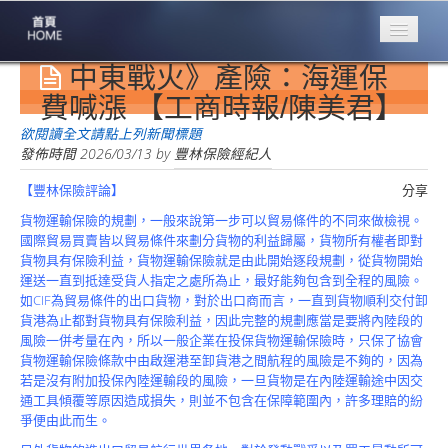
中東戰火》產險：海運保
專業豐林
Professional
費喊漲 【工商時報/陳美君】
保險大家談
欲閱讀全文請點上列新聞標題
1386集
發佈時間
2026/03/13
by
豐林保險經紀人
【豐林保險評論】
分享
台灣商業保險
第一品牌
貨物運輸保險的規劃，一般來說第一步可以貿易條件的不同來做檢視。
國際貿易買賣皆以貿易條件來劃分貨物的利益歸屬，貨物所有權者即對
關於豐林
貨物具有保險利益，貨物運輸保險就是由此開始逐段規劃，從貨物開始
About
運送一直到抵達受貨人指定之處所為止，最好能夠包含到全程的風險。
如CIF為貿易條件的出口貨物，對於出口商而言，一直到貨物順利交付卸
服務項目
貨港為止都對貨物具有保險利益，因此完整的規劃應當是要將內陸段的
Service
風險一併考量在內，所以一般企業在投保貨物運輸保險時，只保了協會
貨物運輸保險條款中由啟運港至卸貨港之間航程的風險是不夠的，因為
火災保額
若是沒有附加投保內陸運輸段的風險，一旦貨物是在內陸運輸途中因交
估算系統
通工具傾覆等原因造成損失，則並不包含在保障範圍內，許多理賠的紛
爭便由此而生。
商品簡介