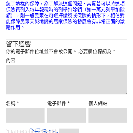
Product
忽了這樣的保障，為了解決這個問題，其實若可以將這項
保險費列入每年報稅時的列舉扣除額（如一萬元列舉扣除
額），則一般民眾在可選擇繳稅或保險的情形下，相信對
能保障民眾天災地變的居家保險的發展會有非常正面的激
勵作用。
留下迴響
你的電子郵件位址並不會被公開。
必要欄位標記為
*
內容
名稱
*
電子郵件
*
個人網站