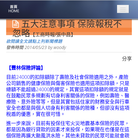
五大注意事項 保險報稅不
專業豐林
Professional
忽略
【工商時報/張中昌】
保險大家談
欲閱讀全文請點上列新聞標題
1386集
發佈時間
2014/05/23
by
woody
分享
台灣商業保險
第一品牌
【豐林保險評論】
目前24000的扣除額除了壽險及社會保險適用之外，產險
關於豐林
公司銷售的健康保險與傷害保險也適用這項扣除額，只是
About
總額不能超過24000的規定，其實這項扣除額的規定就是
在鼓勵民眾多規劃有切身利害關係的保險，例如壽險、醫
服務項目
療險、意外險等等，但是其實包括住家的財務安全與行車
Service
安全也都是與個人切身有利害關係的險種，但卻沒有這項
稅盾的優惠，實在很可惜。
火災保額
估算系統
進一步來說，目前有投保住宅火災地震基本保險的民眾，
都是因為銀行貸款的因素才來投保，如果現在也僅是在這
商品簡介
個保險再擴大颱風洪水險，其他未貸款的民眾可能就會疏