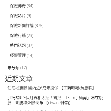
保險傳奇
(34)
保險影片
(9)
保險新聞評論
(875)
保險行銷
(23)
熱門話題
(37)
經營管理
(14)
未分類
(17)
近期文章
住宅地震險 國內近6成未投保 【工商時報/黃惠聆】
肚痛嘔吐3個月真相太扯！醫把「18cm手術剪」忘在腹
腔 她腸壞死險喪命 【ctwant/陳頡】