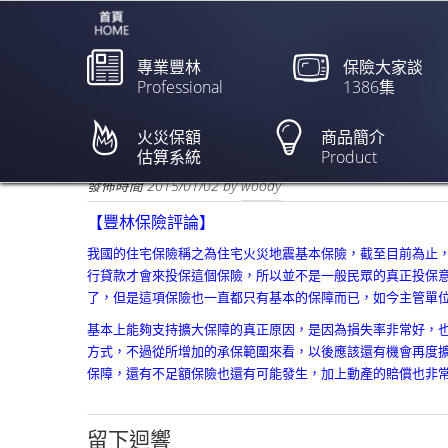
專業豐林
保險大家談
Professional
1386集
保住家綜合險 住得安心
火災保額
商品簡介
估算系統
Product
欲閱讀全文請點上列新聞標題
發佈時間
2015/01/02
by
woody
【豐林保險評論】
我國的住宅保險稱之為住宅火災地震基本保險，截至目前為止
行貸款才會來投保這個保險，
所以並不是一般民眾的真正投保
了，
但是這項保險也一直都只有基本的保障而已，
如今主管單
基本上能夠支持擴大保障的真正原因，是因為損失率非常好，
方式，
不過從所增加的承保範圍來看，
以後應該還有機會再度
保障，
還有不足額保險也還有可能發生，加上動產的賠償也非
留下迴響