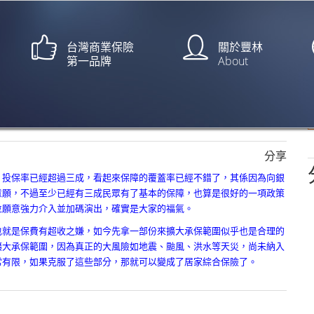
台灣商業保險
關於豐林
第一品牌
About
【經濟日報/陳怡慈】
分享
，
投保率已經超過三成，看起來保障的覆蓋率已經不錯了，
其係因為向銀
意願，
不過至少已經有三成民眾有了基本的保障，
也算是很好的一項政策
位願意強力介入並加碼演出，確實是大家的福氣。
也就是保費有超收之嫌，
如今先拿一部份來擴大承保範圍似乎也是合理的
擴大承保範圍，因為真正的大風險如地震、
颱風、洪水等天災，尚未納入
常有限，
如果克服了這些部分，那就可以變成了居家綜合保險了。