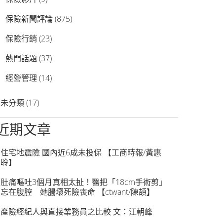
保險新聞評論
(875)
保險行銷
(23)
熱門話題
(37)
經營管理
(14)
未分類
(17)
近期文章
住宅地震險 國內近6成未投保 【工商時報/黃惠
聆】
肚痛嘔吐3個月真相太扯！醫把「18cm手術剪」
忘在腹腔 她腸壞死險喪命 【ctwant/陳頡】
產險經紀人與直接業務員之比較 文：江朝峰