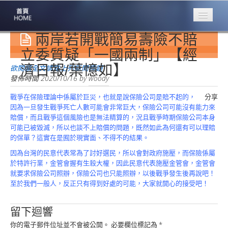
兩岸若開戰簡易壽險不賠
專業豐林
Professional
立委質疑「一國兩制」【經
濟日報/葉憶如】
保險大家談
欲閱讀全文請點上列新聞標題
1386集
發佈時間
2020/10/16
by
woody
戰爭在保險理論中係屬於巨災，也就是說保險公司是賠不起的，
分享
台灣商業保險
因為一旦發生戰爭死亡人數可能會非常巨大，保險公司可能沒有能力來
第一品牌
賠償，而且戰爭這個風險也是無法精算的，況且戰爭時期保險公司本身
可能已被毀滅，所以也談不上賠償的問題，既然如此為何還有可以理賠
關於豐林
的保單？這實在是囿於現實面、不得不的結果。
About
因為台灣的民意代表常為了討好選民，所以會對政府施壓，而保險係屬
服務項目
於特許行業，金管會握有生殺大權，因此民意代表施壓金管會，金管會
Service
就要求保險公司照辦，保險公司也只能照辦，以後戰爭發生後再說吧！
至於我們一般人，反正只有得到好處的可能，大家就開心的接受吧！
火災保額
估算系統
留下迴響
商品簡介
你的電子郵件位址並不會被公開。
必要欄位標記為
*