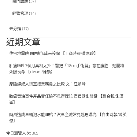
熱門話題
(37)
經營管理
(14)
未分類
(17)
近期文章
住宅地震險 國內近6成未投保 【工商時報/黃惠聆】
肚痛嘔吐3個月真相太扯！醫把「18cm手術剪」忘在腹腔 她腸壞
死險喪命 【ctwant/陳頡】
產險經紀人與直接業務員之比較 文：江朝峰
致癌毒油事件產品責任險不見得理賠 官員點出關鍵 【聯合報/朱漢
崙】
颱風造成車輛泡水能理賠？汽車全險常見迷思曝光 【自由時報/陳英
傑】
今日瀏覽人次:
365