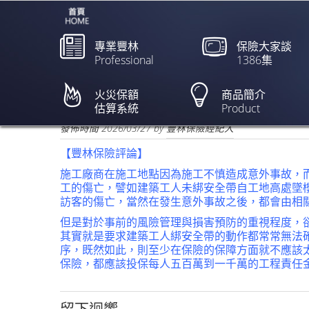
專業豐林
保險大家談
Professional
1386集
北市南港高樓建築工地工
業鋼索斷裂墜B５亡 【銳
火災保額
商品簡介
估算系統
Product
欲閱讀全文請點上列新聞標題
發佈時間
2026/03/27
by
豐林保險經紀人
【豐林保險評論】
施工廠商在施工地點因為施工不慎造成意外事故，
工的傷亡，譬如建築工人未綁安全帶自工地高處墜
訪客的傷亡，當然在發生意外事故之後，都會由相
但是對於事前的風險管理與損害預防的重視程度，
其實就是要求建築工人綁安全帶的動作都常常無法
序，既然如此，則至少在保險的保障方面就不應該
保險，都應該投保每人五百萬到一千萬的工程責任
留下迴響