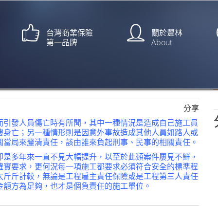
台灣商業保險
關於豐林
第一品牌
About
安意外 六旬工人19樓平台作
傳媒/編輯中心】
分享
而引發人員傷亡時有所聞，其中一種情況是造成自己施工員
樓身亡；另一種情形則是因意外事故造成其他人員如路人或
關當局來釐清責任，該由誰來負起刑事、民事的相關責任。
卻是多年來一直不見大幅提升，以至於此類案件屢見不鮮，
確實要求，更何況每一項施工都要求必須符合安全的標準程
太斤斤計較，無論是工程雇主責任保險或是工程第三人責任
金額方為足夠，也才是個負責任的施工單位。