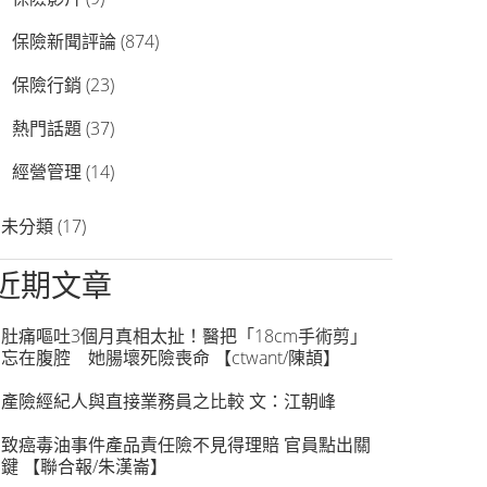
保險新聞評論
(874)
保險行銷
(23)
熱門話題
(37)
經營管理
(14)
未分類
(17)
近期文章
肚痛嘔吐3個月真相太扯！醫把「18cm手術剪」
忘在腹腔 她腸壞死險喪命 【ctwant/陳頡】
產險經紀人與直接業務員之比較 文：江朝峰
致癌毒油事件產品責任險不見得理賠 官員點出關
鍵 【聯合報/朱漢崙】