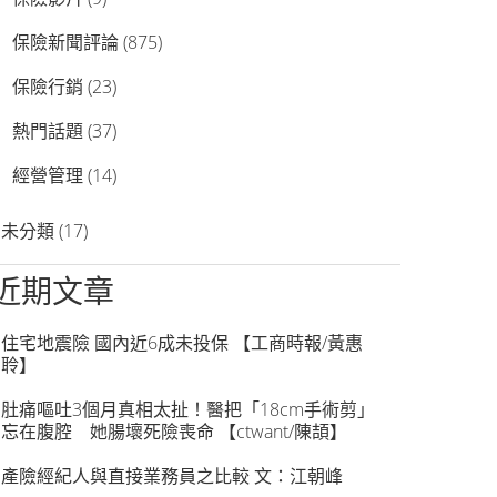
保險新聞評論
(875)
保險行銷
(23)
熱門話題
(37)
經營管理
(14)
未分類
(17)
近期文章
住宅地震險 國內近6成未投保 【工商時報/黃惠
聆】
肚痛嘔吐3個月真相太扯！醫把「18cm手術剪」
忘在腹腔 她腸壞死險喪命 【ctwant/陳頡】
產險經紀人與直接業務員之比較 文：江朝峰