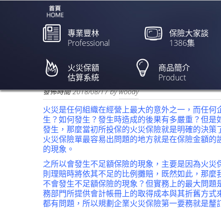
專業豐林
保險大家談
Professional
1386集
台北醫院護理之家火警 9
鴻國、黃旭昇】
火災保額
商品簡介
估算系統
Product
欲閱讀全文請點上列新聞標題
發佈時間
2018/08/17
by
woody
火災是任何組織在經營上最大的意外之一，而任何
生？如何發生？發生時造成的後果有多嚴重？但是
發生，那麼當初所投保的火災保險就是明確的決策
火災保險單最容易出問題的地方就是在保險金額的設
的現象。
之所以會發生不足額保險的現象，主要是因為火災
則理賠時將依其不足的比例攤賠，既然如此，那麼
不會發生不足額保險的現象？但實務上的最大問題
務部門所提供會計帳冊上的取得成本與其折舊方式
都有問題，所以規劃企業火災保險第一要務就是釐