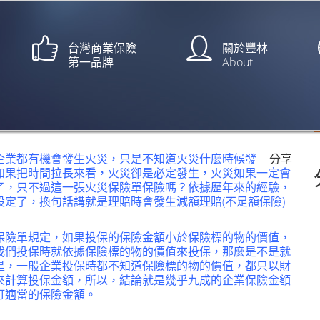
台灣商業保險
關於豐林
第一品牌
About
死16傷【中央社/林長順、王
企業都有機會發生火災，只是不知道火災什麼時候發
分享
如果把時間拉長來看，火災卻是必定發生，火災如果一定會
了，只不過這一張火災保險單保險嗎？依據歷年來的經驗，
定了，換句話講就是理賠時會發生減額理賠(不足額保險)
保險單規定，如果投保的保險金額小於保險標的物的價值，
我們投保時就依據保險標的物的價值來投保，那麼是不是就
是，一般企業投保時都不知道保險標的物的價值，都只以財
來計算投保金額，所以，結論就是幾乎九成的企業保險金額
訂適當的保險金額。