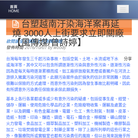
台塑越南汙染海洋案再延
專業豐林
Professional
燒 3000人上街要求立即關廠
【風傳媒/曾詩婷】
保險大家談
欲閱讀全文請點上列新聞標題
1386集
發佈時間
2016/10/07
by
woody
台灣每年發生三千起污染事故，包括空氣、土地、水流或地下水
分享
台灣商業保險
或海洋等，其中又可以包含所謂逐漸性污染與意外性污染，逐漸性污染
第一品牌
因為是每天每時逐漸累積而成，如工廠排放廢氣黑煙或養豬戶在河流上
游排入豬糞污染河道等，此類污染案件由於損失的估計非常困難，因此
關於豐林
很難以保險的方式處理，而意外性污染則因為發生事故比較明確，因此
About
有所謂意外污染責任保險來承保此類損失。
服務項目
基本上各行各業都或多或少有意外污染的疑慮，包括從事生産、經營、
Service
儲存、運輸、使用危險化學品的企業，危險廢物收集、運輸及處置企
業，以及鋼鐵、有色金屬冶煉、電鍍、化工、焦化制氣、制藥、皮革、
火災保額
造紙、制漿、印染、釀造、鑄造、電石、鐵合金、檸檬酸、礦山開發、
估算系統
火力發電、食品加工、烟草製品加工、塑料加工、機械製造、橡膠製品
加工、垃圾焚燒發電企業；制藥企業等。除了上面所列舉的這些行業之
商品簡介
外，像醫療院所或實驗室也都有污染責任的風險，但以台灣來說幾乎所