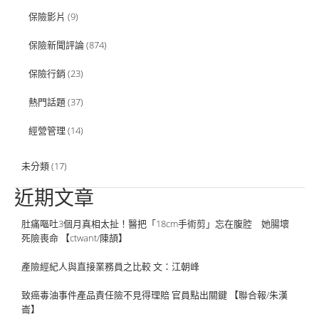
保險影片
(9)
保險新聞評論
(874)
保險行銷
(23)
熱門話題
(37)
經營管理
(14)
未分類
(17)
近期文章
肚痛嘔吐3個月真相太扯！醫把「18cm手術剪」忘在腹腔 她腸壞
死險喪命 【ctwant/陳頡】
產險經紀人與直接業務員之比較 文：江朝峰
致癌毒油事件產品責任險不見得理賠 官員點出關鍵 【聯合報/朱漢
崙】