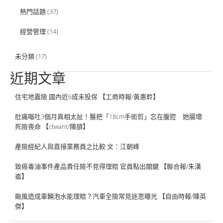
熱門話題
(37)
經營管理
(14)
未分類
(17)
近期文章
住宅地震險 國內近6成未投保 【工商時報/黃惠聆】
肚痛嘔吐3個月真相太扯！醫把「18cm手術剪」忘在腹腔 她腸壞
死險喪命 【ctwant/陳頡】
產險經紀人與直接業務員之比較 文：江朝峰
致癌毒油事件產品責任險不見得理賠 官員點出關鍵 【聯合報/朱漢
崙】
颱風造成車輛泡水能理賠？汽車全險常見迷思曝光 【自由時報/陳英
傑】