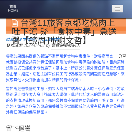
台灣11旅客京都吃燒肉上
專業豐林
Professional
吐下瀉 疑「食物中毒」急送
醫【鏡周刊/謝文哲】
保險大家談
欲閱讀全文請點上列新聞標題
1386集
發佈時間
2024/04/03
by
豐林保險經紀人
餐廳如果因為提供的餐點不潔而引起食物中毒事件，對餐廳而言
分享
台灣商業保險
就應該投保公共意外責任保險再附加食物中毒保險的附加險，目前這種
第一品牌
規劃方式已經愈來愈普遍了，基本上，所謂公共意外責任保險是承保因
為企業、組織、活動主辦單位員工的行為或設備的問題而造成顧客、來
關於豐林
賓或其他人受到損害而加以賠償的責任保險。
About
譬如說經營餐廳的生意，如果因為員工端湯給客人時不小心跌倒，將滾
服務項目
燙的湯汁倒在客人身上造成客人燙傷，此時包括客人的醫療費用與沾污
Service
的衣物清理或換新費用，都是公共意外保險理賠的範圍，除了員工行為
之外，如果是企業的設施保養維修不當而造成他人受有損害也是公共意
火災保額
外責任保險的保障範圍。
估算系統
商品簡介
留下迴響