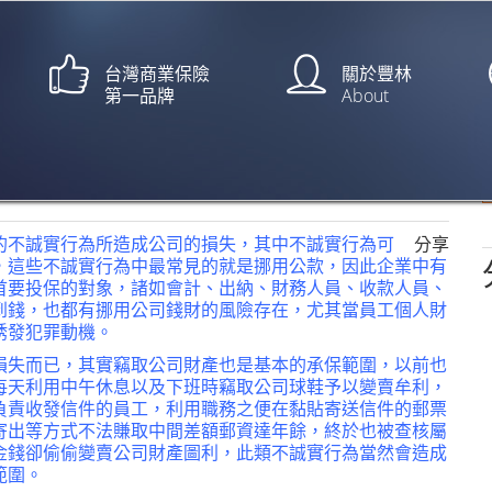
台灣商業保險
關於豐林
第一品牌
About
郵局停賣保險半年【中央社/蔡怡
的不誠實行為所造成公司的損失，其中不誠實行為可
分享
，這些不誠實行為中最常見的就是挪用公款，因此企業中有
首要投保的對象，諸如會計、出納、財務人員、收款人員、
到錢，也都有挪用公司錢財的風險存在，尤其當員工個人財
誘發犯罪動機。
損失而已，其實竊取公司財產也是基本的承保範圍，以前也
每天利用中午休息以及下班時竊取公司球鞋予以變賣牟利，
負責收發信件的員工，利用職務之便在黏貼寄送信件的郵票
寄出等方式不法賺取中間差額郵資達年餘，終於也被查核屬
金錢卻偷偷變賣公司財產圖利，此類不誠實行為當然會造成
範圍。