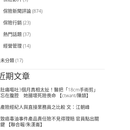
保險新聞評論
(874)
保險行銷
(23)
熱門話題
(37)
經營管理
(14)
未分類
(17)
近期文章
肚痛嘔吐3個月真相太扯！醫把「18cm手術剪」
忘在腹腔 她腸壞死險喪命 【ctwant/陳頡】
產險經紀人與直接業務員之比較 文：江朝峰
致癌毒油事件產品責任險不見得理賠 官員點出關
鍵 【聯合報/朱漢崙】