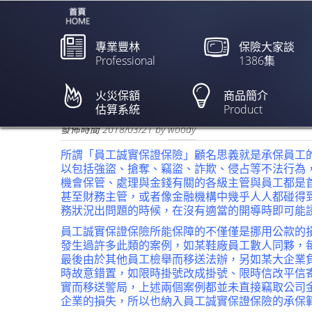
專業豐林
保險大家談
Professional
1386集
員工侵占7億保費 基隆
杼】
火災保額
商品簡介
估算系統
Product
欲閱讀全文請點上列新聞標題
發佈時間
2018/03/21
by
woody
所謂「員工誠實保證保險」顧名思義就是承保員工
以包括強盜、搶奪、竊盜、詐欺、侵占等不法行為
機會保管、處理與金錢有關的各級主管與員工都是
甚至財務主管，或者像金融機構中幾乎人人都碰得
務狀況出問題的時候，在沒有適當的開導時即可能
員工誠實保證保險所能保障的不僅僅是挪用公款的
發生過許多此類的案例，如某鞋廠員工數人同夥，
最後由於其他員工檢舉而移送法辦，另如某大企業
時故意錯置，如限時掛號改成掛號、限時信改平信
實而移送警局，上述兩個案例都並未直接竊取公司
企業的損失，所以也納入員工誠實保證保險的承保