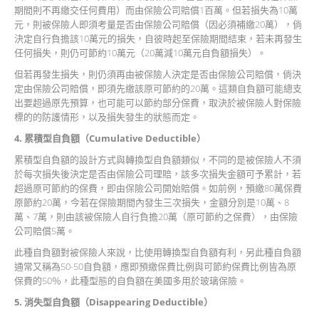
期間則不再繳交任何費用）而由保險公司賠償1百萬。但若損失為10萬
元，則被保險人即須考量是否由保險公司賠償（因必須補繳20萬），倘
決定自行負擔該10萬元的損失，自彼時起至保險期間結束，若未再發生
任何損失，則仍可節約10萬元（20萬減10萬元自負額損失）。
但若再發生損失，則仍須再由被保險人決定是否由保險公司賠償，倘決
定由保險公司賠償，即須先繳該原可節約的20萬。這類自負額可能總支
出要超過原先預算，也可能可以節約部分保費，取決於被保險人對保險
標的的防護情形，以及損失發生的狀態而定。
4.
累積型自負額（Cumulative Deductible
）
累積型自負額的設計方式與轉換型自負額類似，不同的是被保險人不須
於每次損失後決定是否由保險公司理賠，該多次損失金額可予累計，若
超過原可節約的保費，即由保險公司開始賠償。如前例，預繳80萬保費
原節約20萬，今若在保險期間內發生三次損失，金額分別是10萬、8
萬、7萬，則由該被保險人自行負擔20萬（原可節約之保費），由保險
公司賠償5萬。
此種自負額對被保險人來說，比使用轉換型自負額有利，另此種自負額
通常又稱為50-50自負額，應即預繳保費比例與可節約保費比例皆為原
保費的50％，此種型態的自負額在美國多用於玻璃保險。
5.
消失型自負額（Disappearing Deductible
）