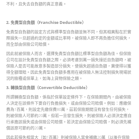
Product
不利，且失去自負額的真正意義。
2.
免責型自負額（Franchise Deductible
）
免責型自負額的設定方式與標準型自負額並無不同，但其相異點在於實
際損失一旦超過約定的金額或比率時，被保險人即不再負擔任何損失，
而全部由保險公司賠償。
因此就被保險人而言，選擇免責型自負額比標準型自負額為佳。但保險
公司在設計免責型自負額之際，必須考慮到萬一損失接近自負額時，被
保險人是否可能故意多製造部分損失，使損失超過自負額，冀使得以獲
得全額理賠。因此免責型自負額多應用在被保險人無法控制損失現場狀
況的險種或保單上，如海上貨物保險之類。
3.
轉換型自負額（Convertible Deductible
）
所謂轉換型自負額，係指於保單設定條件下，在保險期間內，由被保險
人決定在該條件下要自行負擔損失，或由保險公司賠償。例如：應繳保
費為1百萬，則設定先繳保費80萬，茲若保險期間沒有發生任何損失，
則被保險人可節約20萬，但若一旦發生損失，則被保險人必須決定應自
行承擔該損失或由保險公司賠償。若決定由保險公司賠償，則必須先補
償該原可節約的20萬。
因此若損失相當大（如1百萬）則被保險人當會補繳20萬（以後在保險