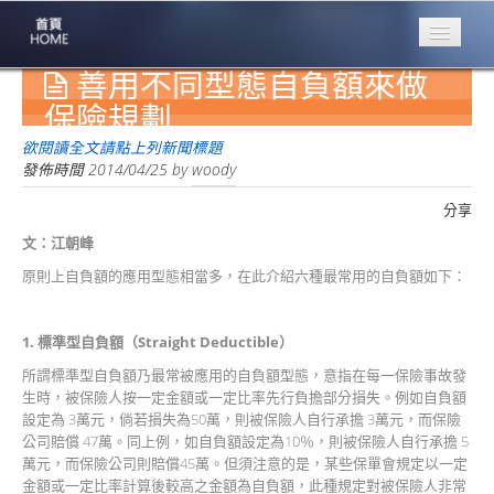
善用不同型態自負額來做
專業豐林
Professional
保險規劃
保險大家談
欲閱讀全文請點上列新聞標題
1386集
發佈時間
2014/04/25
by
woody
分享
台灣商業保險
第一品牌
文：江朝峰
原則上自負額的應用型態相當多，在此介紹六種最常用的自負額如下：
關於豐林
About
1.
標準型自負額（Straight Deductible
）
服務項目
Service
所謂標準型自負額乃最常被應用的自負額型態，意指在每一保險事故發
生時，被保險人按一定金額或一定比率先行負擔部分損失。例如自負額
火災保額
設定為 3萬元，倘若損失為50萬，則被保險人自行承擔 3萬元，而保險
估算系統
公司賠償 47萬。同上例，如自負額設定為10％，則被保險人自行承擔 5
萬元，而保險公司則賠償45萬。但須注意的是，某些保單會規定以一定
商品簡介
金額或一定比率計算後較高之金額為自負額，此種規定對被保險人非常