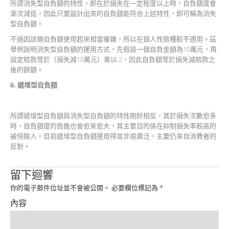
所謂消失型自負額的特性，即在於損失在一定程度以上時，自負額度會
漸次減低，因此只要設計出來的自負額能符合上述特性，即可稱為消失
型自負額。
不過因該類自負額使用起來相當複雜，所以在個人性險種較不適用。茲
舉例說明消失型自負額的運用方式，先假設一個自負金額為10萬元，再
設定賠款等於（損失減10萬元）乘以 2，因此自負額等於損失減賠款之
後的餘額。
6.
遞增型自負額
所謂遞增型自負額與消失型自負額的特性剛好相反，其於損失次數愈多
時，自負額度的負擔也會愈來愈大，其主要目的係在抑制損失率較高的
被保險人。目前遞增型自負額運用得並非很廣泛，主要仍來自消費者的
反對。
留下迴響
你的電子郵件位址並不會被公開。
必要欄位標記為
*
內容