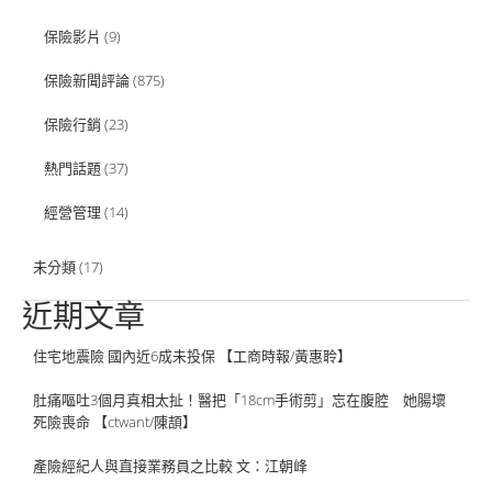
保險影片
(9)
保險新聞評論
(875)
保險行銷
(23)
熱門話題
(37)
經營管理
(14)
未分類
(17)
近期文章
住宅地震險 國內近6成未投保 【工商時報/黃惠聆】
肚痛嘔吐3個月真相太扯！醫把「18cm手術剪」忘在腹腔 她腸壞
死險喪命 【ctwant/陳頡】
產險經紀人與直接業務員之比較 文：江朝峰