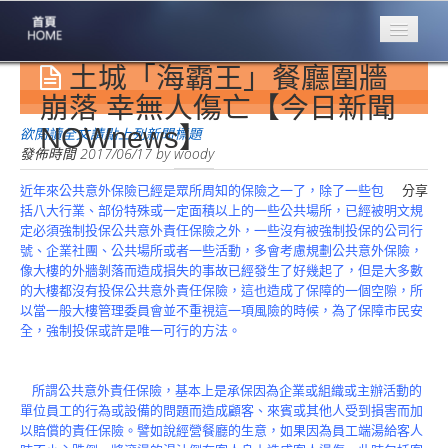
土城「海霸王」餐廳圍牆
專業豐林
Professional
崩落 幸無人傷亡【今日新聞
NOWnews】
保險大家談
欲閱讀全文請點上列新聞標題
1386集
發佈時間
2017/06/17
by
woody
近年來公共意外保險已經是眾所周知的保險之一了，除了一些包
分享
台灣商業保險
括八大行業、部份特殊或一定面積以上的一些公共場所，已經被明文規
第一品牌
定必須強制投保公共意外責任保險之外，一些沒有被強制投保的公司行
號、企業社團、公共場所或者一些活動，多會考慮規劃公共意外保險，
關於豐林
像大樓的外牆剝落而造成損失的事故已經發生了好幾起了，但是大多數
About
的大樓都沒有投保公共意外責任保險，這也造成了保障的一個空隙，所
以當一般大樓管理委員會並不重視這一項風險的時候，為了保障市民安
服務項目
全，強制投保或許是唯一可行的方法。
Service
火災保額
所謂公共意外責任保險，基本上是承保因為企業或組織或主辦活動的
估算系統
單位員工的行為或設備的問題而造成顧客、來賓或其他人受到損害而加
以賠償的責任保險。譬如說經營餐廳的生意，如果因為員工端湯給客人
商品簡介