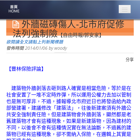
外牆磁磚傷人-北市府促修
專業豐林
Professional
法列強制險
【自由時報/郭安家】
保險大家談
欲閱讀全文請點上列新聞標題
1386集
發佈時間
2014/01/06
by
woody
分享
台灣商業保險
第一品牌
【豐林保險評論】
關於豐林
About
建築物外牆剝落去砸到路人確實是相當危險，等於是在
社會安置了一堆不定時炸彈，所以運用公權力去加以管制
服務項目
也是無可厚非，不過，據報導北市府近日也將發函給內政
Service
部營建署，建議修改「建築法」，往後新建案須有外牆公
共安全強制責任險。但是建築物會外牆剝落，顯然都是老
火災保額
舊建築物才會有這種現象，如果是新建築物，因為建材的
估算系統
不同，以後會不會有這種情況實在無法論斷，不過舊的建
築物已經有這種現象，卻不需納入保險，在邏輯上其實是
商品簡介