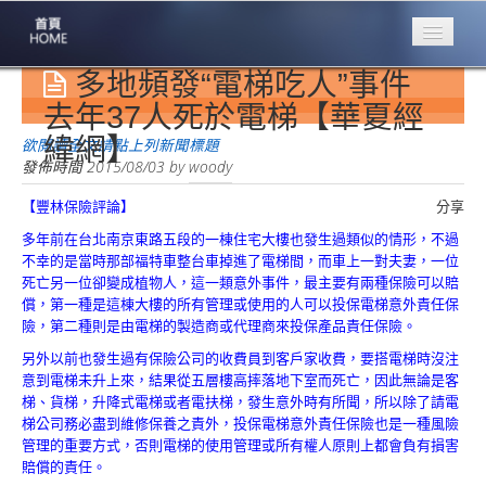
多地頻發“電梯吃人”事件
專業豐林
Professional
去年37人死於電梯【華夏經
緯網】
保險大家談
欲閱讀全文請點上列新聞標題
1386集
發佈時間
2015/08/03
by
woody
【豐林保險評論】
分享
台灣商業保險
第一品牌
多年前在台北南京東路五段的一棟住宅大樓也發生過類似的情形，不過
不幸的是當時那部福特車整台車掉進了電梯間，而車上一對夫妻，一位
關於豐林
死亡另一位卻變成植物人，這一類意外事件，最主要有兩種保險可以賠
About
償，第一種是這棟大樓的所有管理或使用的人可以投保電梯意外責任保
險，第二種則是由電梯的製造商或代理商來投保產品責任保險。
服務項目
另外以前也發生過有保險公司的收費員到客戶家收費，要搭電梯時沒注
Service
意到電梯未升上來，結果從五層樓高摔落地下室而死亡，因此無論是客
梯、貨梯，升降式電梯或者電扶梯，發生意外時有所聞，所以除了請電
火災保額
梯公司務必盡到維修保養之責外，投保電梯意外責任保險也是一種風險
估算系統
管理的重要方式，否則電梯的使用管理或所有權人原則上都會負有損害
賠償的責任。
商品簡介