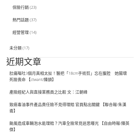
保險行銷
(23)
熱門話題
(37)
經營管理
(14)
未分類
(17)
近期文章
肚痛嘔吐3個月真相太扯！醫把「18cm手術剪」忘在腹腔 她腸壞
死險喪命 【ctwant/陳頡】
產險經紀人與直接業務員之比較 文：江朝峰
致癌毒油事件產品責任險不見得理賠 官員點出關鍵 【聯合報/朱漢
崙】
颱風造成車輛泡水能理賠？汽車全險常見迷思曝光 【自由時報/陳英
傑】