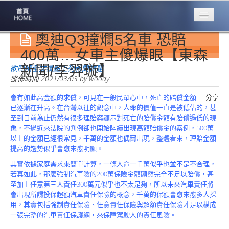
奧迪Q3撞爛5名車 恐賠
專業豐林
Professional
400萬…女車主傻爆眼【東森
新聞/李羿璇】
保險大家談
欲閱讀全文請點上列新聞標題
1386集
發佈時間
2021/03/03
by
woody
會有如此高金額的求償，可見在一般民眾心中，死亡的賠償金額
分享
台灣商業保險
已逐漸在升高。在台灣以往的觀念中，人命的價值一直是被低估的，甚
第一品牌
至到目前為止仍然有很多理賠案顯示對死亡的賠償金額有賠償過低的現
象，不過近來法院的判例卻也開始陸續出現高額賠償金的案例，500萬
關於豐林
以上的金額已經很常見，千萬的金額也偶爾出現，整體看來，理賠金額
About
提高的趨勢似乎會愈來愈明顯。
服務項目
其實依據家庭需求來簡單計算，一條人命一千萬似乎也並不是不合理，
Service
若真如此，那麼強制汽車險的200萬保險金額顯然完全不足以賠償，甚
至加上任意第三人責任300萬元似乎也不太足夠，所以未來汽車責任將
火災保額
會出現所謂投保超額汽車責任保險的概念，千萬的保額會愈來愈多人採
估算系統
用，其實包括強制責任保險、任意責任保險與超額責任保險才足以構成
一張完整的汽車責任保護網，來保障駕駛人的責任風險。
商品簡介