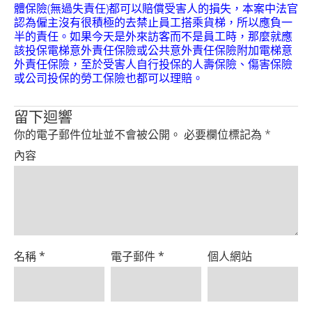
Product
體保險(無過失責任)都可以賠償受害人的損失，本案中法官
認為僱主沒有很積極的去禁止員工搭乘貨梯，所以應負一
半的責任。如果今天是外來訪客而不是員工時，那麼就應
該投保電梯意外責任保險或公共意外責任保險附加電梯意
外責任保險，至於受害人自行投保的人壽保險、傷害保險
或公司投保的勞工保險也都可以理賠。
留下迴響
你的電子郵件位址並不會被公開。
必要欄位標記為
*
內容
名稱
*
電子郵件
*
個人網站