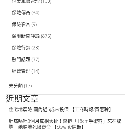
企業風險管理
(100)
保險傳奇
(34)
保險影片
(9)
保險新聞評論
(875)
保險行銷
(23)
熱門話題
(37)
經營管理
(14)
未分類
(17)
近期文章
住宅地震險 國內近6成未投保 【工商時報/黃惠聆】
肚痛嘔吐3個月真相太扯！醫把「18cm手術剪」忘在腹
腔 她腸壞死險喪命 【ctwant/陳頡】