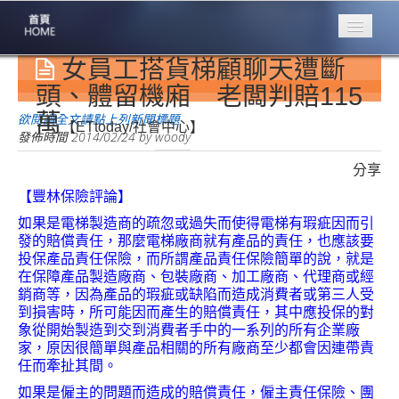
女員工搭貨梯顧聊天遭斷
專業豐林
Professional
頭、體留機廂 老闆判賠115
萬
保險大家談
欲閱讀全文請點上列新聞標題
【ETtoday/社會中心】
1386集
發佈時間
2014/02/24
by
woody
分享
台灣商業保險
第一品牌
【豐林保險評論】
如果是電梯製造商的疏忽或過失而使得電梯有瑕疵因而引
關於豐林
發的賠償責任，那麼電梯廠商就有產品的責任，也應該要
About
投保產品責任保險，而所謂產品責任保險簡單的說，就是
在保障產品製造廠商、包裝廠商、加工廠商、代理商或經
服務項目
銷商等，因為產品的瑕疵或缺陷而造成消費者或第三人受
Service
到損害時，所可能因而產生的賠償責任，其中應投保的對
象從開始製造到交到消費者手中的一系列的所有企業廠
火災保額
家，原因很簡單與產品相關的所有廠商至少都會因連帶責
估算系統
任而牽扯其間。
商品簡介
如果是僱主的問題而造成的賠償責任，僱主責任保險、團